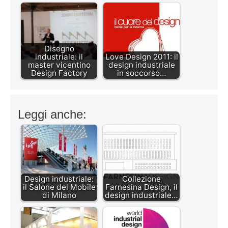
Disegno
industriale: il
Love Design 2011: il
master vicentino
design industriale
Design Factory
in soccorso…
Leggi anche:
Design industriale:
Collezione
il Salone del Mobile
Farnesina Design, il
di Milano
design industriale…