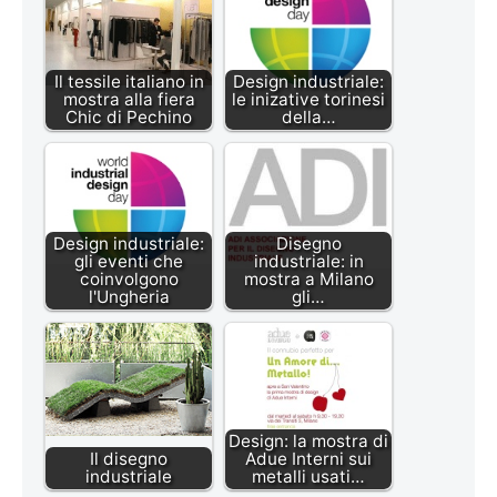
Il tessile italiano in
Design industriale:
mostra alla fiera
le inizative torinesi
Chic di Pechino
della…
Design industriale:
Disegno
gli eventi che
industriale: in
coinvolgono
mostra a Milano
l'Ungheria
gli…
Design: la mostra di
Il disegno
Adue Interni sui
industriale
metalli usati…