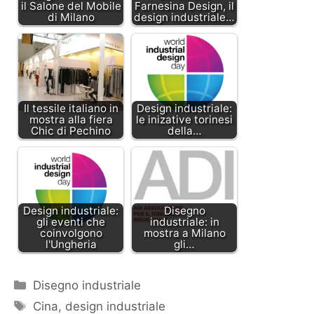
il Salone del Mobile
Farnesina Design, il
di Milano
design industriale…
Il tessile italiano in
Design industriale:
mostra alla fiera
le inizative torinesi
Chic di Pechino
della…
Design industriale:
Disegno
gli eventi che
industriale: in
coinvolgono
mostra a Milano
l'Ungheria
gli…
Categorie
Disegno industriale
Tag
Cina
,
design industriale