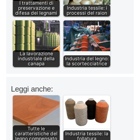
I trattamenti di
preservazione e
Industria tessile: i
difesa dei legnami
processi del raion
La lavorazione
industriale della
Industria del legno:
canapa
la scortecciatrice
Leggi anche:
Tutte le
caratteristiche del
Industria tessile: la
legno compensato
follatura