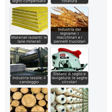
legno compensato
follatura
Industria del
legname: i
Materiali isolanti: le
macchinari e i
lane minerali
pannelli truciolari
Sistemi di taglio e
Industria tessile: il
levigatura: le seghe
candeggio
circolari