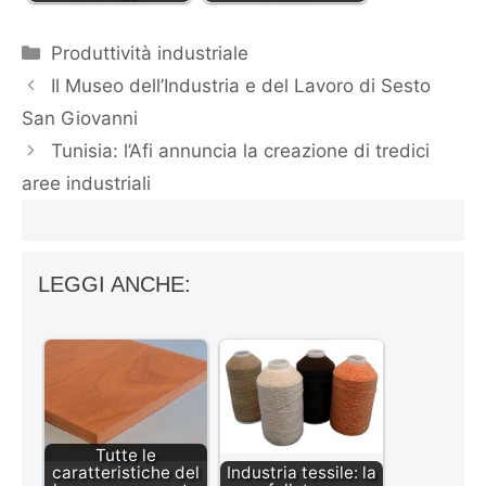
Categorie
Produttività industriale
Il Museo dell’Industria e del Lavoro di Sesto
San Giovanni
Tunisia: l’Afi annuncia la creazione di tredici
aree industriali
LEGGI ANCHE:
Tutte le
caratteristiche del
Industria tessile: la