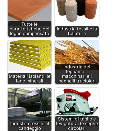
Tutte le
caratteristiche del
Industria tessile: la
legno compensato
follatura
Industria del
legname: i
Materiali isolanti: le
macchinari e i
lane minerali
pannelli truciolari
Sistemi di taglio e
Industria tessile: il
levigatura: le seghe
candeggio
circolari