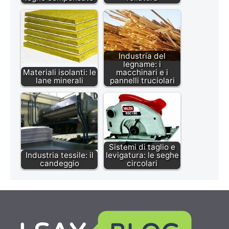
Industria del
legname: i
Materiali isolanti: le
macchinari e i
lane minerali
pannelli truciolari
Sistemi di taglio e
Industria tessile: il
levigatura: le seghe
candeggio
circolari