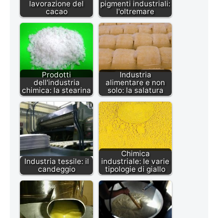
lavorazione del
pigmenti industriali:
cacao
l'oltremare
Prodotti
Industria
dell'industria
alimentare e non
chimica: la stearina
solo: la salatura
Chimica
Industria tessile: il
industriale: le varie
candeggio
tipologie di giallo