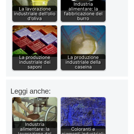
Industria
La lavorazione
alimentare: la
industriale dell'olio
fabbricazione del
d'oliva
burro
La produzione
La produzione
industriale dei
industriale della
saponi
caseina
Leggi anche:
Industria
alimentare: la
Coloranti e
lavorazione del
pigmenti industriali: