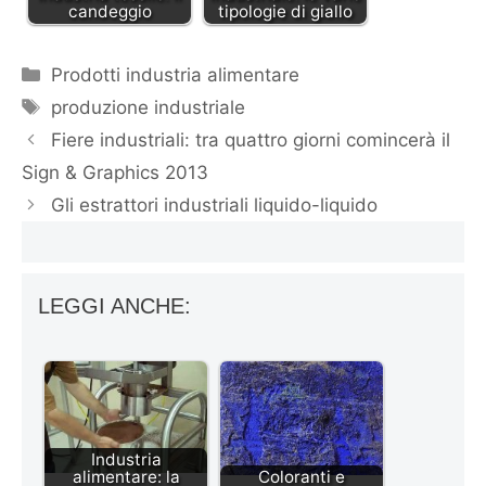
candeggio
tipologie di giallo
Categorie
Prodotti industria alimentare
Tag
produzione industriale
Fiere industriali: tra quattro giorni comincerà il
Sign & Graphics 2013
Gli estrattori industriali liquido-liquido
LEGGI ANCHE:
Industria
alimentare: la
Coloranti e