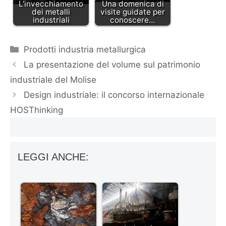
L'invecchiamento
Una domenica di
dei metalli
visite guidate per
industriali
conoscere…
Categorie
Prodotti industria metallurgica
La presentazione del volume sul patrimonio
industriale del Molise
Design industriale: il concorso internazionale
HOSThinking
LEGGI ANCHE: