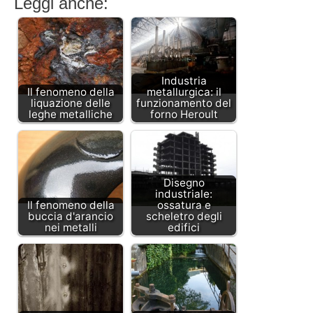
Leggi anche:
Industria
Il fenomeno della
metallurgica: il
liquazione delle
funzionamento del
leghe metalliche
forno Heroult
Disegno
industriale:
Il fenomeno della
ossatura e
buccia d'arancio
scheletro degli
nei metalli
edifici