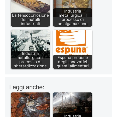
Industria
La tensocorrosione
metallurgica: il
dei metalli
processo di
industriali
amalgamazione
Industria
metallurgica: il
Espuna propone
processo di
degli innovativi
sherardizzazione
guanti alimentari
Leggi anche:
Industria