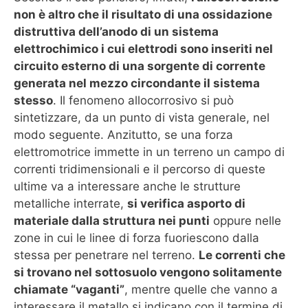
non è altro che il risultato di una ossidazione
distruttiva dell’anodo di un sistema
elettrochimico i cui elettrodi sono inseriti nel
circuito esterno di una sorgente di corrente
generata nel mezzo circondante il sistema
stesso
. Il fenomeno allocorrosivo si può
sintetizzare, da un punto di vista generale, nel
modo seguente. Anzitutto, se una forza
elettromotrice immette in un terreno un campo di
correnti tridimensionali e il percorso di queste
ultime va a interessare anche le strutture
metalliche interrate,
si verifica asporto di
materiale dalla struttura nei punti
oppure nelle
zone in cui le linee di forza fuoriescono dalla
stessa per penetrare nel terreno.
Le correnti che
si trovano nel sottosuolo vengono solitamente
chiamate “vaganti”
, mentre quelle che vanno a
interessare il metallo si indicano con il termine di