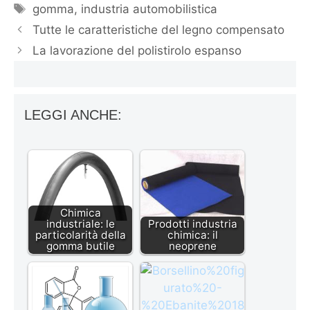
Tag
gomma
,
industria automobilistica
Tutte le caratteristiche del legno compensato
La lavorazione del polistirolo espanso
LEGGI ANCHE:
Chimica
industriale: le
Prodotti industria
particolarità della
chimica: il
gomma butile
neoprene