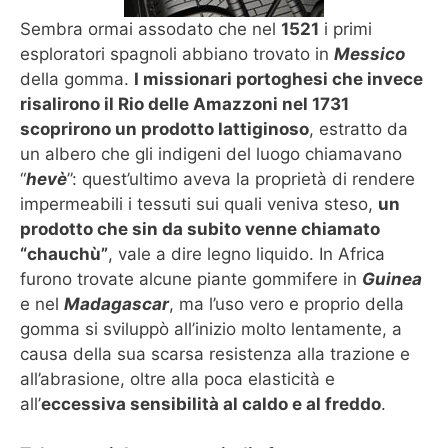
Sembra ormai assodato che nel
1521
i primi
esploratori spagnoli abbiano trovato in
Messico
della gomma.
I missionari portoghesi che invece
risalirono il Rio delle Amazzoni nel 1731
scoprirono un prodotto lattiginoso
, estratto da
un albero che gli indigeni del luogo chiamavano
“
hevè
”: quest’ultimo aveva la proprietà di rendere
impermeabili i tessuti sui quali veniva steso,
un
prodotto che sin da subito venne chiamato
“chauchù”
, vale a dire legno liquido. In Africa
furono trovate alcune piante gommifere in
Guinea
e nel
Madagascar
, ma l’uso vero e proprio della
gomma si sviluppò all’inizio molto lentamente, a
causa della sua scarsa resistenza alla trazione e
all’abrasione, oltre alla poca elasticità e
all’
eccessiva sensibilità al caldo e al freddo
.