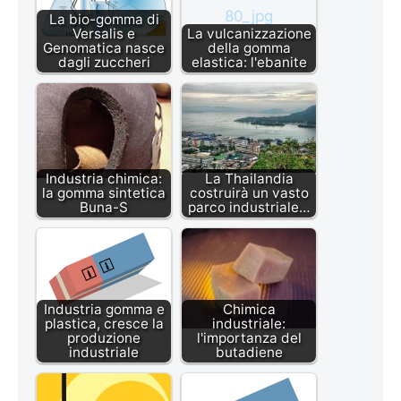
La bio-gomma di
Versalis e
La vulcanizzazione
Genomatica nasce
della gomma
dagli zuccheri
elastica: l'ebanite
Industria chimica:
La Thailandia
la gomma sintetica
costruirà un vasto
Buna-S
parco industriale…
Industria gomma e
Chimica
plastica, cresce la
industriale:
produzione
l'importanza del
industriale
butadiene