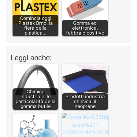
Comincia oggi
Plastex Brno, la
Gomma ed
fiera della
elettronica,
plastica…
febbraio positivo
Leggi anche:
Chimica
industriale: le
Prodotti industria
particolarità della
chimica: il
gomma butile
neoprene