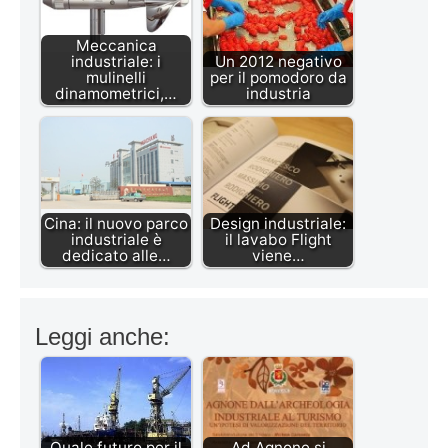
Meccanica
industriale: i
Un 2012 negativo
mulinelli
per il pomodoro da
dinamometrici,…
industria
Cina: il nuovo parco
Design industriale:
industriale è
il lavabo Flight
dedicato alle…
viene…
Leggi anche:
Quale futuro per il
Ad Agnone si