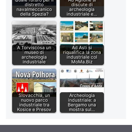
distretto
discute di
navalmeccanico
archeologia
della Spezia?
industriale e…
A Torviscosa un
Ad Asti si
museo di
riqualifica la zona
archeologia
industriale col
industriale
MoMa.Biz
Slovacchia, un
Archeologia
nuovo parco
industriale: a
industriale tra
Bergamo una
Kosice e Presov
mostra sul…