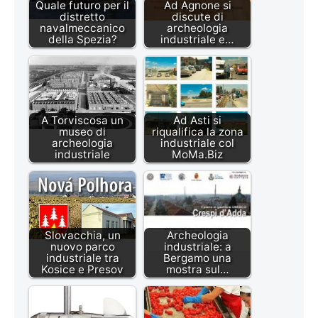
Quale futuro per il
Ad Agnone si
distretto
discute di
navalmeccanico
archeologia
della Spezia?
industriale e…
A Torviscosa un
Ad Asti si
museo di
riqualifica la zona
archeologia
industriale col
industriale
MoMa.Biz
Slovacchia, un
Archeologia
nuovo parco
industriale: a
industriale tra
Bergamo una
Kosice e Presov
mostra sul…