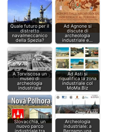
Quale futuro per il
Ad Agnone si
distretto
discute di
navalmeccanico
archeologia
della Spezia?
industriale e…
A Torviscosa un
Ad Asti si
museo di
riqualifica la zona
archeologia
industriale col
industriale
MoMa.Biz
Slovacchia, un
Archeologia
nuovo parco
industriale: a
industriale tra
Bergamo una