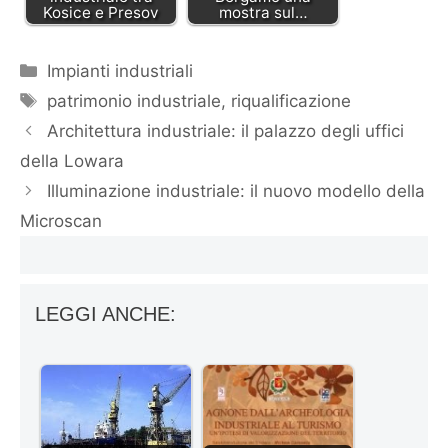
Kosice e Presov
mostra sul…
Categorie
Impianti industriali
Tag
patrimonio industriale
,
riqualificazione
Architettura industriale: il palazzo degli uffici
della Lowara
Illuminazione industriale: il nuovo modello della
Microscan
LEGGI ANCHE: