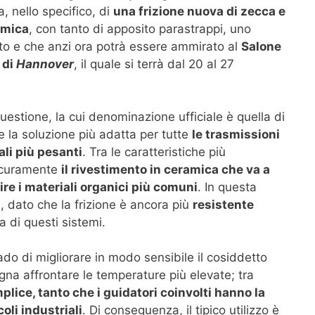
ta, nello specifico, di
una frizione nuova di zecca e
amica
, con tanto di apposito parastrappi, uno
o e che anzi ora potrà essere ammirato al
Salone
 di
Hannover
, il quale si terrà dal 20 al 27
questione, la cui denominazione ufficiale è quella di
he la soluzione più adatta per tutte
le trasmissioni
ali più pesanti
. Tra le caratteristiche più
sicuramente
il rivestimento in ceramica che va a
ire i materiali organici più comuni
. In questa
, dato che la frizione è ancora più
resistente
a di questi sistemi.
ado di migliorare in modo sensibile il cosiddetto
gna affrontare le temperature più elevate; tra
lice, tanto che i guidatori coinvolti hanno la
coli industriali
. Di conseguenza, il tipico utilizzo è