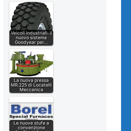
Veicoli industriali: il
nuovo sistema
Goodyear per…
La nuova pressa
MR.225 di Locatelli
Meccanica
Le nuove stufe a
convenzione