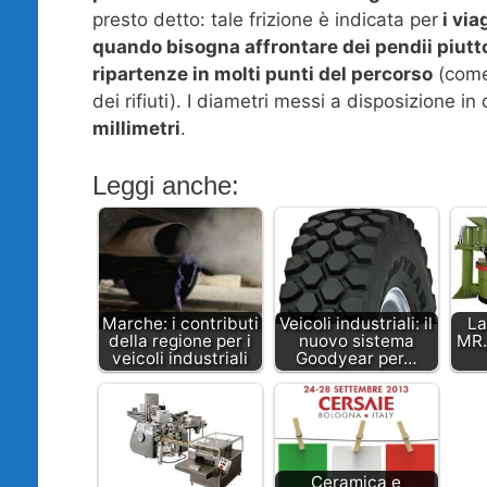
presto detto: tale frizione è indicata per
i via
quando bisogna affrontare dei pendii piutto
ripartenze in molti punti del percorso
(come 
dei rifiuti). I diametri messi a disposizione i
millimetri
.
Leggi anche:
Marche: i contributi
Veicoli industriali: il
La
della regione per i
nuovo sistema
MR.
veicoli industriali
Goodyear per…
Ceramica e