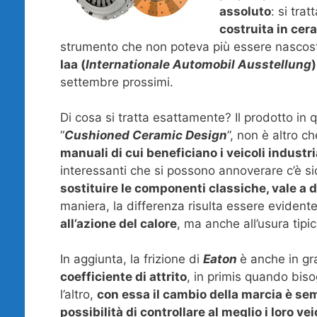
assoluto
: si trat
costruita in cer
strumento che non poteva più essere nascost
Iaa (
Internationale Automobil Ausstellung
)
settembre prossimi.
Di cosa si tratta esattamente? Il prodotto in 
“
Cushioned Ceramic Design
”, non è altro c
manuali di cui beneficiano i veicoli industri
interessanti che si possono annoverare c’è 
sostituire le componenti classiche, vale a d
maniera, la differenza risulta essere evidente
all’azione del calore
, ma anche all’usura tipic
In aggiunta, la frizione di
Eaton
è anche in gr
coefficiente di attrito
, in primis quando biso
l’altro,
con essa il cambio della marcia è semp
possibilità di controllare al meglio i loro vei