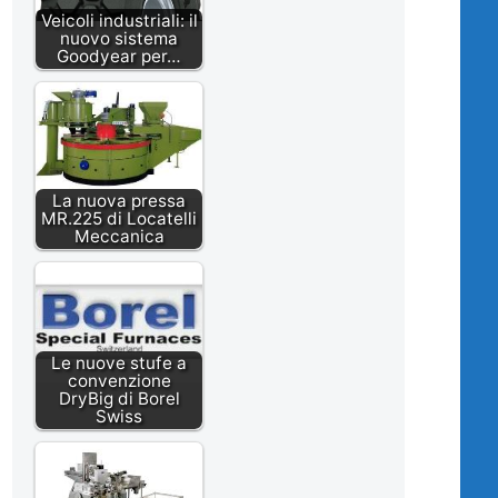
Veicoli industriali: il
nuovo sistema
Goodyear per…
La nuova pressa
MR.225 di Locatelli
Meccanica
Le nuove stufe a
convenzione
DryBig di Borel
Swiss