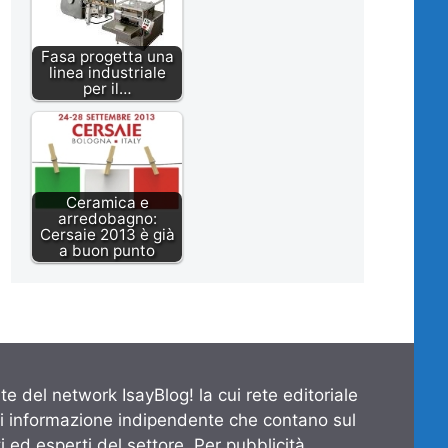
Fasa progetta una
linea industriale
per il…
Ceramica e
arredobagno:
Cersaie 2013 è già
a buon punto
te del network IsayBlog! la cui rete editoriale
di informazione indipendente che contano sul
 ed esperti del settore. Per pubblicità,