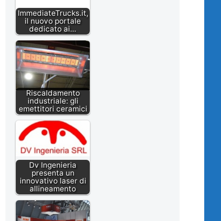
ImmediateTrucks.it,
il nuovo portale
dedicato ai…
Riscaldamento
industriale: gli
emettitori ceramici
Dv Ingenieria
presenta un
innovativo laser di
allineamento