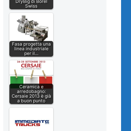
DryBig di Borel
Swiss
Fasa progetta una
linea industriale
per il…
Ceramica e
arredobagno:
Cersaie 2013 è già
a buon punto