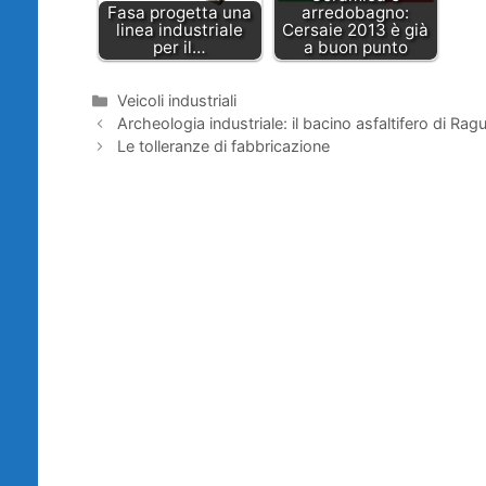
Fasa progetta una
arredobagno:
linea industriale
Cersaie 2013 è già
per il…
a buon punto
Categorie
Veicoli industriali
Archeologia industriale: il bacino asfaltifero di Rag
Le tolleranze di fabbricazione