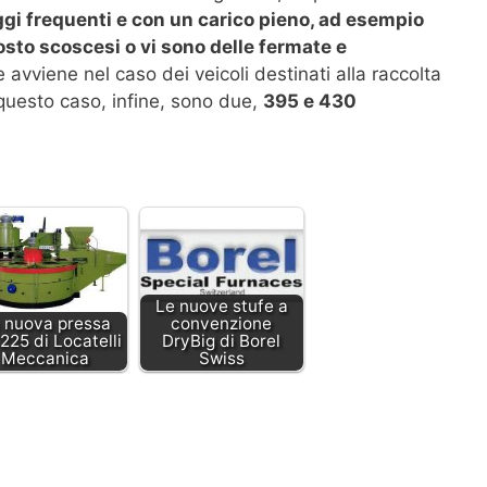
ggi frequenti e con un carico pieno, ad esempio
sto scoscesi o vi sono delle fermate e
avviene nel caso dei veicoli destinati alla raccolta
n questo caso, infine, sono due,
395 e 430
Le nuove stufe a
 nuova pressa
convenzione
225 di Locatelli
DryBig di Borel
Meccanica
Swiss