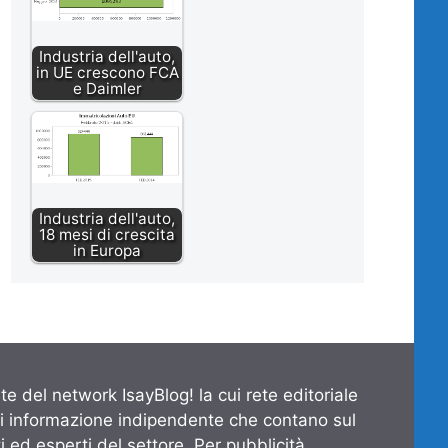
Industria dell'auto,
in UE crescono FCA
e Daimler
Industria dell'auto,
18 mesi di crescita
in Europa
te del network IsayBlog! la cui rete editoriale
di informazione indipendente che contano sul
 ed esperti del settore. Per pubblicità,