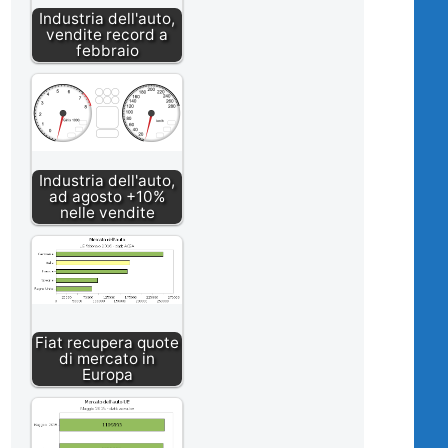
Industria dell'auto,
vendite record a
febbraio
Industria dell'auto,
ad agosto +10%
nelle vendite
Fiat recupera quote
di mercato in
Europa