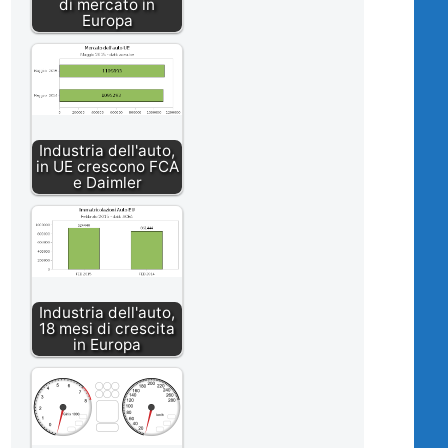
di mercato in
Europa
Industria dell'auto,
in UE crescono FCA
e Daimler
Industria dell'auto,
18 mesi di crescita
in Europa