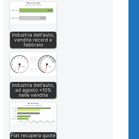
Industria dell'auto,
vendite record a
febbraio
Industria dell'auto,
ad agosto +10%
nelle vendite
Fiat recupera quote