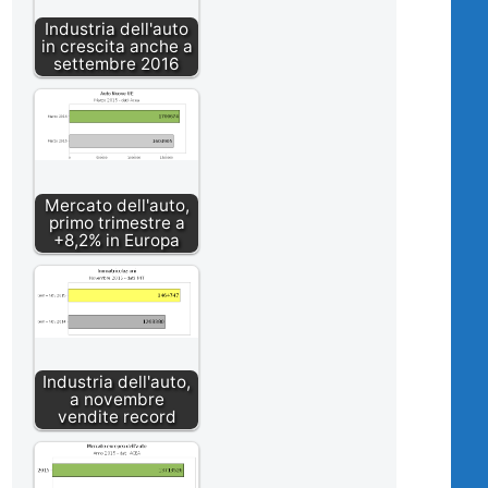
Industria dell'auto
in crescita anche a
settembre 2016
Mercato dell'auto,
primo trimestre a
+8,2% in Europa
Industria dell'auto,
a novembre
vendite record