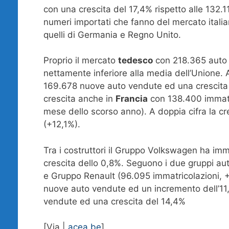
con una crescita del 17,4% rispetto alle 132.
numeri importati che fanno del mercato italia
quelli di Germania e Regno Unito.
Proprio il mercato
tedesco
con 218.365 auto 
nettamente inferiore alla media dell’Unione
169.678 nuove auto vendute ed una crescita d
crescita anche in
Francia
con 138.400 immatri
mese dello scorso anno). A doppia cifra la cr
(+12,1%).
Tra i costruttori il Gruppo Volkswagen ha im
crescita dello 0,8%. Seguono i due gruppi aut
e Gruppo Renault (96.095 immatricolazioni, +
nuove auto vendute ed un incremento dell’11
vendute ed una crescita del 14,4%
[Via |
acea.be
]