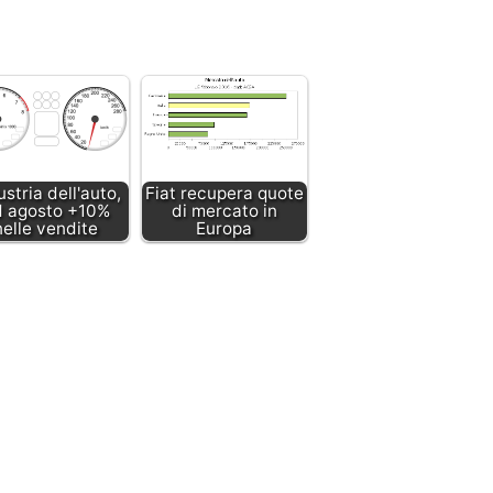
ustria dell'auto,
Fiat recupera quote
d agosto +10%
di mercato in
nelle vendite
Europa