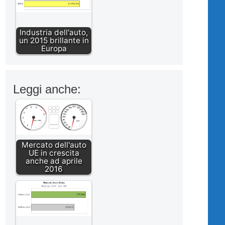
Industria dell'auto,
un 2015 brillante in
Europa
Leggi anche:
Mercato dell'auto
UE in crescita
anche ad aprile
2016