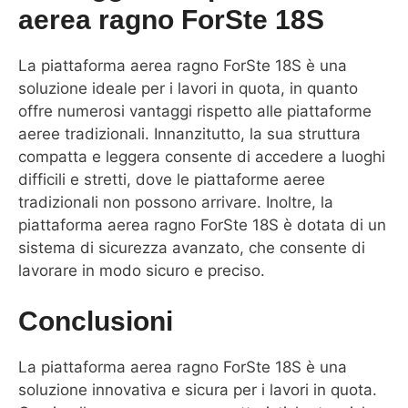
aerea ragno ForSte 18S
La piattaforma aerea ragno ForSte 18S è una
soluzione ideale per i lavori in quota, in quanto
offre numerosi vantaggi rispetto alle piattaforme
aeree tradizionali. Innanzitutto, la sua struttura
compatta e leggera consente di accedere a luoghi
difficili e stretti, dove le piattaforme aeree
tradizionali non possono arrivare. Inoltre, la
piattaforma aerea ragno ForSte 18S è dotata di un
sistema di sicurezza avanzato, che consente di
lavorare in modo sicuro e preciso.
Conclusioni
La piattaforma aerea ragno ForSte 18S è una
soluzione innovativa e sicura per i lavori in quota.