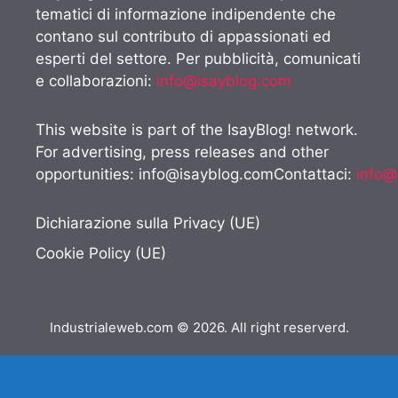
tematici di informazione indipendente che
contano sul contributo di appassionati ed
esperti del settore. Per pubblicità, comunicati
e collaborazioni:
info@isayblog.com
This website is part of the IsayBlog! network.
For advertising, press releases and other
opportunities:
info@isayblog.comContattaci
:
info@
Dichiarazione sulla Privacy (UE)
Cookie Policy (UE)
Industrialeweb.com © 2026. All right reserverd.