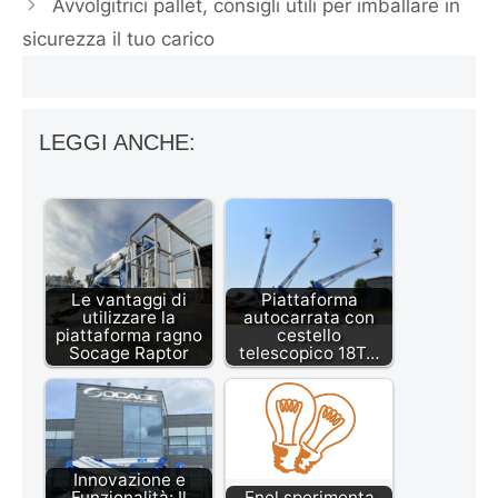
Avvolgitrici pallet, consigli utili per imballare in
sicurezza il tuo carico
LEGGI ANCHE:
Le vantaggi di
Piattaforma
utilizzare la
autocarrata con
piattaforma ragno
cestello
Socage Raptor
telescopico 18T…
Innovazione e
Funzionalità: Il
Enel sperimenta