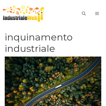
Vai
al
ME
contenuto
inquinamento
industriale