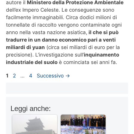
autore il
Ministero della Protezione Ambientale
dell’ex Impero Celeste. Le conseguenze sono
facilmente immaginabili. Circa dodici milioni di
tonnellate di raccolto vengono contaminate ogni
anno nella vasta nazione asiatica,
il che si può
tradurre in un danno economico pari a venti
miliardi di yuan
(circa sei miliardi di euro per la
precisione). L’investigazione sull’
inquinamento
industriale del suolo
è cominciata sei anni fa.
Pagina
Pagina
Pagina
1
2
…
4
Successivo
→
Leggi anche: