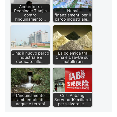
Accordo tra
Pechino e Tianjin
Nuovi
contro
finanziamenti per il
l'inquinamento…
parco industriale…
Cina: il nuovo parco
La polemica tra
industriale è
Cina e Usa-Ue sui
dedicato alle…
metalli rari
L'inquinamento
Crisi Anbang.
ambientale di
Servono 10 miliardi
acque e terreni
per salvare le…