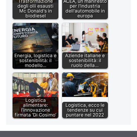
Trasformazione
ACEA, un manifesto
degli olii esausti
per l'industria
Mc Donald's in
dell'automobile in
biodiesel
europa
Energia, logistica e
Aziende italiane e
sostenibilità: il
sostenibilità: il
modello…
ruolo della…
Logistica
alimentare:
Logistica, ecco le
l’innovazione
tendenze su cui
firmata ‘Di Cosimo’
puntare nel 2022