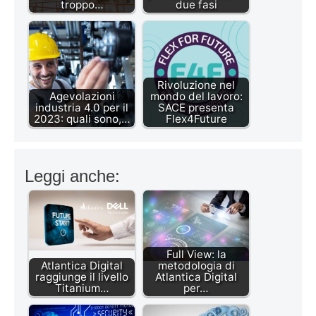
troppo…
due fasi
Rivoluzione nel
Agevolazioni
mondo del lavoro:
industria 4.0 per il
SACE presenta
2023: quali sono,…
Flex4Future
Leggi anche:
Full View: la
Atlantica Digital
metodologia di
raggiunge il livello
Atlantica Digital
Titanium…
per…