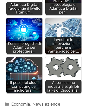
Full View: la
Atlantica Digital
metodologia di
raggiunge il livello
Atlantica Digital
Titanium…
per…
Investire in
Koris: il progetto di
innovazione:
Atlantica per
perché è
proteggere…
vantaggioso per…
Il peso del cloud
Automazione
computing per
industriale, gli IoE
migliorare…
Talks di Cisco alla…
Categorie
Economia
,
News aziende