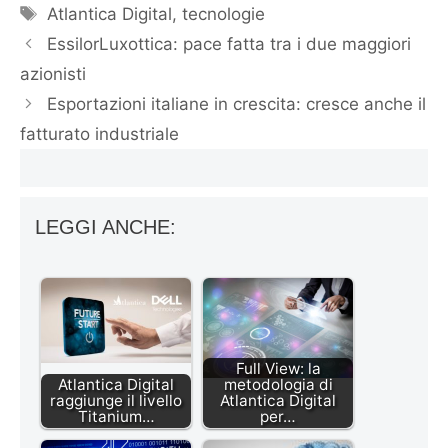
Tag
Atlantica Digital
,
tecnologie
EssilorLuxottica: pace fatta tra i due maggiori
azionisti
Esportazioni italiane in crescita: cresce anche il
fatturato industriale
LEGGI ANCHE:
Full View: la
Atlantica Digital
metodologia di
raggiunge il livello
Atlantica Digital
Titanium…
per…