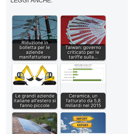
LEGGI ANCHE:
Riduzione in
bolletta per le
Taiwan: governo
aziende
criticato per le
manifatturiere
tariffe sulla…
Le grandi aziende
Ceramica, un
italiane all'estero si
fatturato da 5,8
fanno piccole
miliardi nel 2015