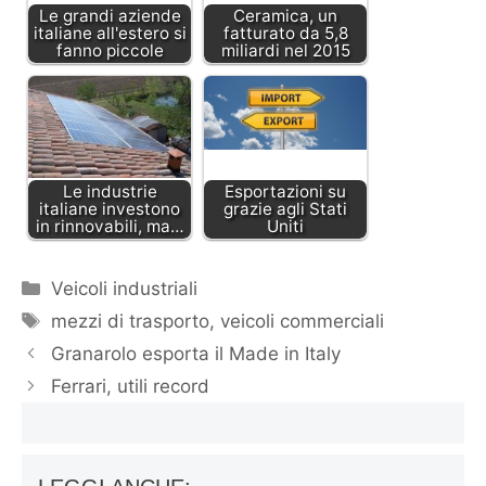
Le grandi aziende
Ceramica, un
italiane all'estero si
fatturato da 5,8
fanno piccole
miliardi nel 2015
Le industrie
Esportazioni su
italiane investono
grazie agli Stati
in rinnovabili, ma…
Uniti
Categorie
Veicoli industriali
Tag
mezzi di trasporto
,
veicoli commerciali
Granarolo esporta il Made in Italy
Ferrari, utili record