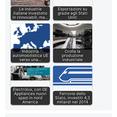
Le industrie
Esportazioni su
italiane investono
grazie agli Stati
in rinnovabili, ma…
Uniti
Industria
Crolla la
automobilistica UE
produzione
verso una…
industriale
Electrolux, con GE
Appliances nuovi
Ferrovie dello
spazi in nord
Stato, investiti 4,3
America
miliardi nel 2014