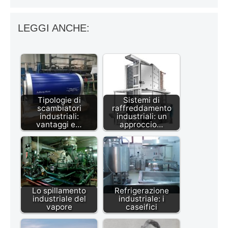
LEGGI ANCHE:
Tipologie di
Sistemi di
scambiatori
raffreddamento
industriali:
industriali: un
vantaggi e…
approccio…
Lo spillamento
Refrigerazione
industriale del
industriale: i
vapore
caseifici