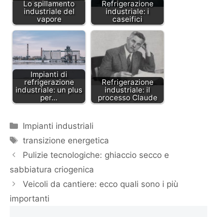
Lo spillamento
Refrigerazione
industriale del
industriale: i
vapore
caseifici
Impianti di
refrigerazione
Refrigerazione
industriale: un plus
industriale: il
per…
processo Claude
Categorie
Impianti industriali
Tag
transizione energetica
Pulizie tecnologiche: ghiaccio secco e
sabbiatura criogenica
Veicoli da cantiere: ecco quali sono i più
importanti