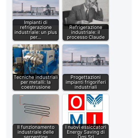
Impianti di
refrigerazione
Refrigerazione
industriale: un plus
industriale: il
per…
processo Claude
Tecniche industriali
Progettazioni
per metalli: la
impianti frigoriferi
coestrusione
industriali
Il funzionamento
I nuovi essiccatori
industriale delle
Energy Saving di
serpentine
Omi Srl