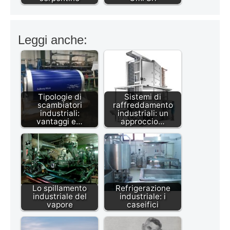
Leggi anche:
Tipologie di
Sistemi di
scambiatori
raffreddamento
industriali:
industriali: un
vantaggi e…
approccio…
Lo spillamento
Refrigerazione
industriale del
industriale: i
vapore
caseifici