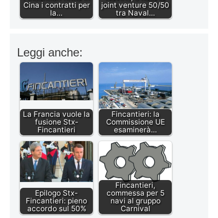
Cina i contratti per
joint venture 50/50
la…
tra Naval…
Leggi anche:
La Francia vuole la
Fincantieri: la
fusione Stx-
Commissione UE
Fincantieri
esaminerà…
Fincantieri,
Epilogo Stx-
commessa per 5
Fincantieri: pieno
navi al gruppo
accordo sul 50%
Carnival