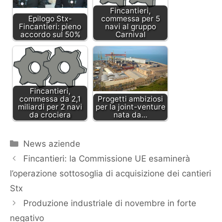
Fincantieri,
Epilogo Stx-
commessa per 5
Fincantieri: pieno
navi al gruppo
accordo sul 50%
Carnival
Fincantieri,
commessa da 2,1
Progetti ambiziosi
miliardi per 2 navi
per la joint-venture
da crociera
nata da…
Categorie
News aziende
Fincantieri: la Commissione UE esaminerà
l’operazione sottosoglia di acquisizione dei cantieri
Stx
Produzione industriale di novembre in forte
negativo