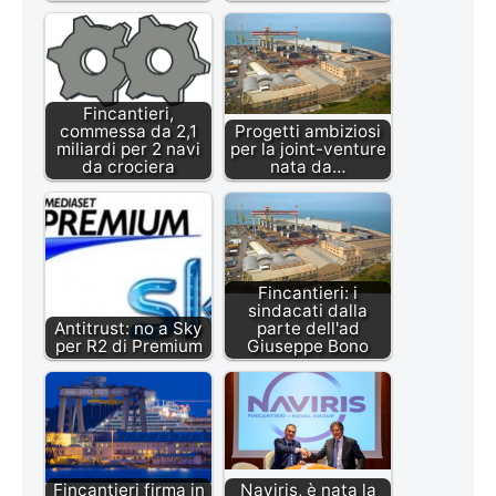
Fincantieri,
commessa da 2,1
Progetti ambiziosi
miliardi per 2 navi
per la joint-venture
da crociera
nata da…
Fincantieri: i
sindacati dalla
Antitrust: no a Sky
parte dell'ad
per R2 di Premium
Giuseppe Bono
Fincantieri firma in
Naviris, è nata la