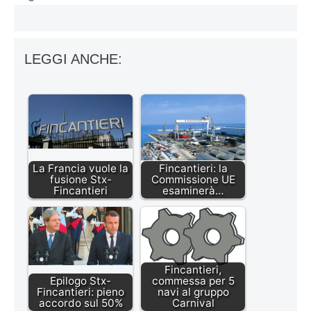
LEGGI ANCHE:
La Francia vuole la
Fincantieri: la
fusione Stx-
Commissione UE
Fincantieri
esaminerà…
Fincantieri,
Epilogo Stx-
commessa per 5
Fincantieri: pieno
navi al gruppo
accordo sul 50%
Carnival