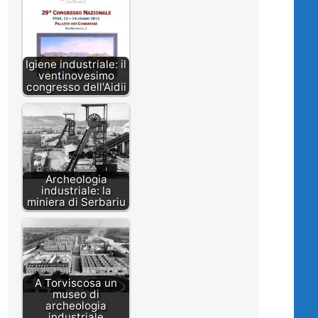
Igiene industriale: il
ventinovesimo
congresso dell'Aidii
Archeologia
industriale: la
miniera di Serbariu
A Torviscosa un
museo di
archeologia
industriale