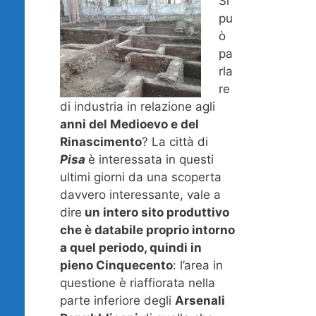
Si
pu
ò
pa
rla
re
di industria in relazione agli
anni del Medioevo e del
Rinascimento
? La città di
Pisa
è interessata in questi
ultimi giorni da una scoperta
davvero interessante, vale a
dire
un intero sito produttivo
che è databile proprio intorno
a quel periodo, quindi in
pieno Cinquecento
: l’area in
questione è riaffiorata nella
parte inferiore degli
Arsenali