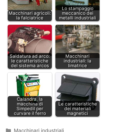
Lo stampaggio
Macchinari agricoli:
meccanico dei
la falciatrice
metalli industriali
Saldatura ad arco:
Macchinari
le caratteristiche
industriali: la
del sistema arcos
limatrice
Calandra, la
macchina di
Le caratteristiche
Simpedil per
dei materiali
curvare il ferro
magnetici
Categorie
Macchinari industriali