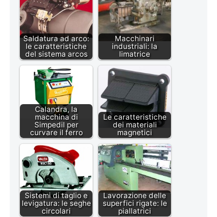
Saldatura ad arco:
Macchinari
le caratteristiche
industriali: la
del sistema arcos
limatrice
Calandra, la
macchina di
Le caratteristiche
Simpedil per
dei materiali
curvare il ferro
magnetici
Sistemi di taglio e
Lavorazione delle
levigatura: le seghe
superfici rigate: le
circolari
piallatrici