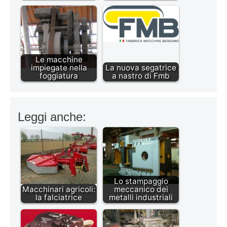
Le macchine
impiegate nella
La nuova segatrice
foggiatura
a nastro di Fmb
Leggi anche:
Lo stampaggio
Macchinari agricoli:
meccanico dei
la falciatrice
metalli industriali