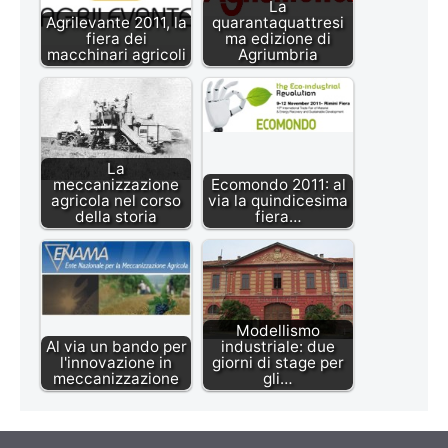
La
Agrilevante 2011, la
quarantaquattresi
fiera dei
ma edizione di
macchinari agricoli
Agriumbria
La
meccanizzazione
Ecomondo 2011: al
agricola nel corso
via la quindicesima
della storia
fiera…
Modellismo
Al via un bando per
industriale: due
l'innovazione in
giorni di stage per
meccanizzazione
gli…