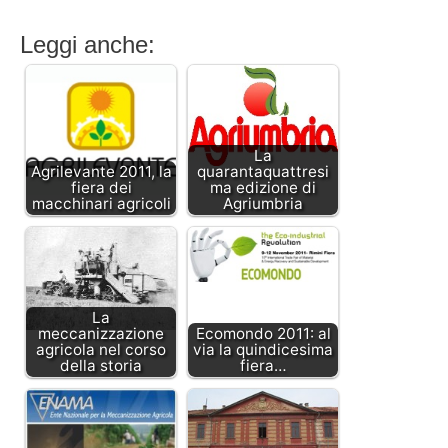
Leggi anche:
La
Agrilevante 2011, la
quarantaquattresi
fiera dei
ma edizione di
macchinari agricoli
Agriumbria
La
meccanizzazione
Ecomondo 2011: al
agricola nel corso
via la quindicesima
della storia
fiera…