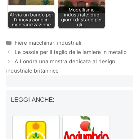
Modellismo
Al via un bando per
industriale: due
l'innovazione in
giorni di stage per
meccanizzazione
gli…
Categorie
Fiere macchinari industriali
Le cesoie per il taglio delle lamiere in metallo
A Londra una mostra dedicata al design
industriale britannico
LEGGI ANCHE: