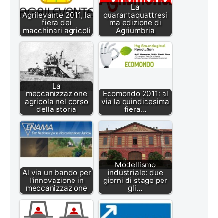
La
Agrilevante 2011, la
quarantaquattresi
fiera dei
ma edizione di
macchinari agricoli
Agriumbria
La
meccanizzazione
Ecomondo 2011: al
agricola nel corso
via la quindicesima
della storia
fiera…
Modellismo
Al via un bando per
industriale: due
l'innovazione in
giorni di stage per
meccanizzazione
gli…