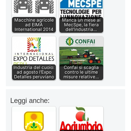
Macchine agricole
Manca un mese al
ad EIMA
MecSpe, la fiera
International 2014
dell'industria…
Industria del cuoio:
Confai si scaglia
ad agosto l'Expo
contro le ultime
Detalles peruviano
misure relative…
Leggi anche: