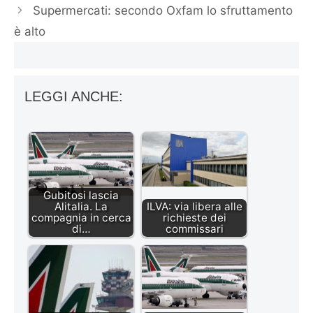
Supermercati: secondo Oxfam lo sfruttamento
è alto
LEGGI ANCHE:
Gubitosi lascia
Alitalia. La
ILVA: via libera alle
compagnia in cerca
richieste dei
di…
commissari