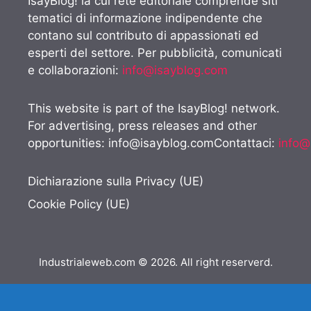
IsayBlog! la cui rete editoriale comprende siti
tematici di informazione indipendente che
contano sul contributo di appassionati ed
esperti del settore. Per pubblicità, comunicati
e collaborazioni:
info@isayblog.com
This website is part of the IsayBlog! network.
For advertising, press releases and other
opportunities:
info@isayblog.comContattaci
:
info@
Dichiarazione sulla Privacy (UE)
Cookie Policy (UE)
Industrialeweb.com © 2026. All right reserverd.