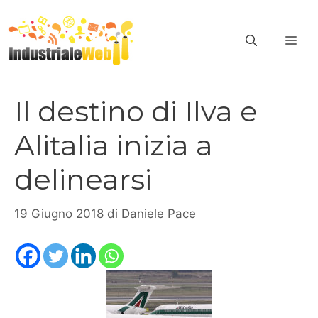
Vai
al
ME
contenuto
Il destino di Ilva e
Alitalia inizia a
delinearsi
19 Giugno 2018
di
Daniele Pace