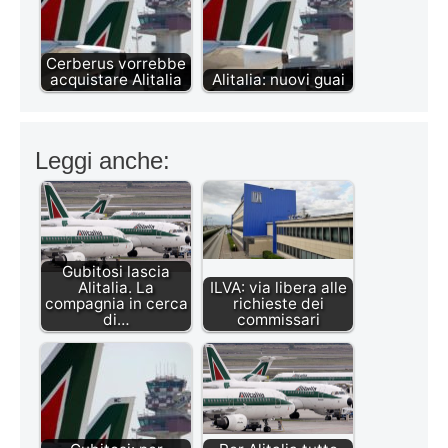
Cerberus vorrebbe
acquistare Alitalia
Alitalia: nuovi guai
Leggi anche:
Gubitosi lascia
Alitalia. La
ILVA: via libera alle
compagnia in cerca
richieste dei
di…
commissari