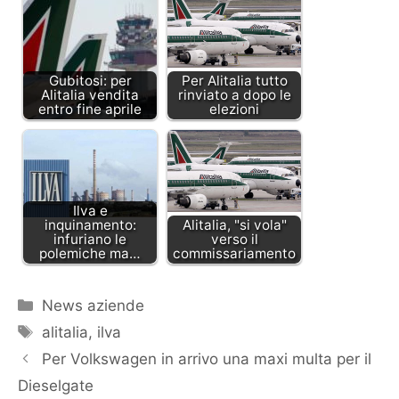
Gubitosi: per
Per Alitalia tutto
Alitalia vendita
rinviato a dopo le
entro fine aprile
elezioni
Ilva e
inquinamento:
Alitalia, "si vola"
infuriano le
verso il
polemiche ma…
commissariamento
Categorie
News aziende
Tag
alitalia
,
ilva
Per Volkswagen in arrivo una maxi multa per il
Dieselgate