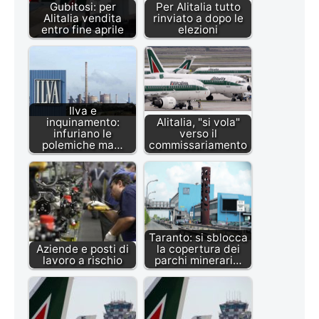
Gubitosi: per
Per Alitalia tutto
Alitalia vendita
rinviato a dopo le
entro fine aprile
elezioni
Ilva e
inquinamento:
Alitalia, "si vola"
infuriano le
verso il
polemiche ma…
commissariamento
Taranto: si sblocca
Aziende e posti di
la copertura dei
lavoro a rischio
parchi minerari…