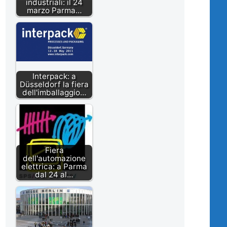
industriali: il 24
marzo Parma…
Interpack: a
Düsseldorf la fiera
dell'imballaggio…
Fiera
dell'automazione
elettrica: a Parma
dal 24 al…