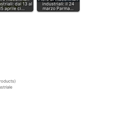
striali: dal 13 al
industriali: il 24
15 aprile ci…
marzo Parma…
Products)
striale