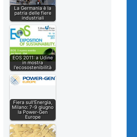
La Germania è la
patria delle fiere
industriali
EOS 2011: a Udine
in mostra
l'ecosostenibilità
Fiera sull'Energia,
Milano: 7-9 giugno
la Power-Gen
Europe