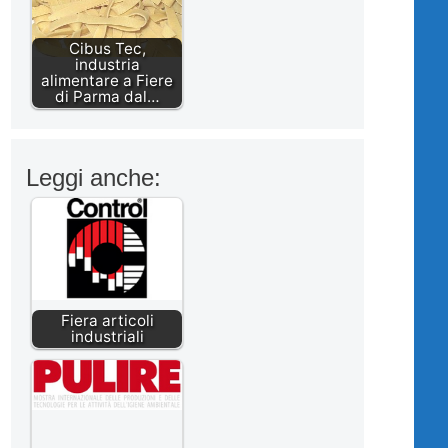
Cibus Tec,
industria
alimentare a Fiere
di Parma dal…
Leggi anche:
Fiera articoli
industriali