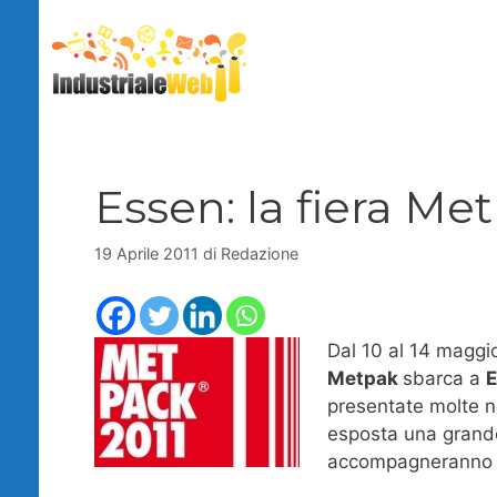
Vai
al
contenuto
Essen: la fiera Me
19 Aprile 2011
di
Redazione
Dal 10 al 14 maggi
Metpak
sbarca a
presentate molte n
esposta una grande
accompagneranno ap