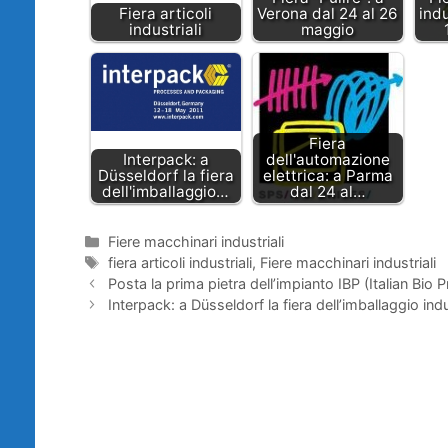
Fiera articoli
Verona dal 24 al 26
indu
industriali
maggio
Fiera
Interpack: a
dell'automazione
Düsseldorf la fiera
elettrica: a Parma
dell'imballaggio…
dal 24 al…
Categorie
Fiere macchinari industriali
Tag
fiera articoli industriali
,
Fiere macchinari industriali
Posta la prima pietra dell’impianto IBP (Italian Bio 
Interpack: a Düsseldorf la fiera dell’imballaggio indu