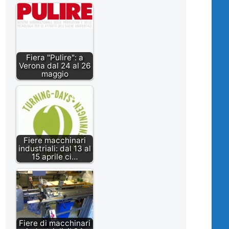
Fiera "Pulire": a
Verona dal 24 al 26
maggio
Fiere macchinari
industriali: dal 13 al
15 aprile ci…
Fiere di macchinari