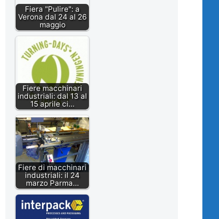
Fiera "Pulire": a
Verona dal 24 al 26
maggio
Fiere macchinari
industriali: dal 13 al
15 aprile ci…
Fiere di macchinari
industriali: il 24
marzo Parma…