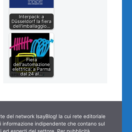
Interpack: a
Düsseldorf la fiera
dell'imballaggio…
Fiera
dell'automazione
elettrica: a Parma
dal 24 al…
te del network IsayBlog! la cui rete editoriale
di informazione indipendente che contano sul
 ed esperti del settore. Per pubblicità,