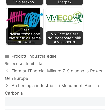
Solarexpo
Metpak
Fiera
dell'automazione
ViviEco: la fiera
elettrica: a Parma
dell'ecosostenibilit
dal 24 al…
à vi aspetta
Categorie
Prodotti industria edile
Tag
ecosostenibilità
Fiera sull’Energia, Milano: 7-9 giugno la Power-
Gen Europe
Archeologia industriale: i Monumenti Aperti di
Carbonia