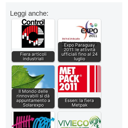
Leggi anche:
Expo Paraguay
2011: le attività
Fiera articoli
ufficiali fino al 24
industriali
luglio
Il Mondo delle
rinnovabili si dà
appuntamento a
Essen: la fiera
Solarexpo
Metpak