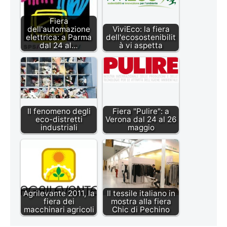
Fiera
dell'automazione
ViviEco: la fiera
elettrica: a Parma
dell'ecosostenibilit
dal 24 al…
à vi aspetta
Il fenomeno degli
Fiera "Pulire": a
eco-distretti
Verona dal 24 al 26
industriali
maggio
Agrilevante 2011, la
Il tessile italiano in
fiera dei
mostra alla fiera
macchinari agricoli
Chic di Pechino