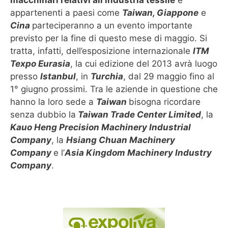
macchinari relativi all’industria tessile
e
appartenenti a paesi come
Taiwan, Giappone
e
Cina
parteciperanno a un evento importante
previsto per la fine di questo mese di maggio. Si
tratta, infatti, dell’esposizione internazionale
ITM
Texpo Eurasia
, la cui edizione del 2013 avrà luogo
presso
Istanbul
, in
Turchia
, dal 29 maggio fino al
1° giugno prossimi. Tra le aziende in questione che
hanno la loro sede a
Taiwan
bisogna ricordare
senza dubbio la
Taiwan Trade Center Limited
, la
Kauo Heng Precision Machinery Industrial
Company
, la
Hsiang Chuan Machinery
Company
e l’
Asia Kingdom Machinery Industry
Company
.