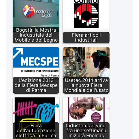
Bogotà: la Mostra
Industriale del
Fiera articoli
Mobile e del Legno
industriali
L'edizione 2013
Usetec 2014 arriva
della Fiera Mecspe
la nuova Fiera
di Parma
Mondiale dell'usato
Fiera
Industria del vino:
dell'automazione
fra una settimana
elettrica: a Parma
inizierà Enomaq