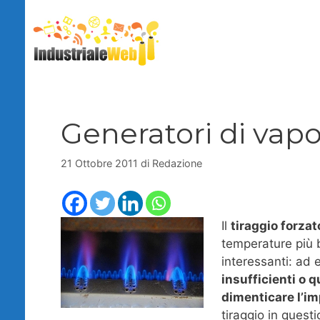
Vai
al
contenuto
Generatori di vapor
21 Ottobre 2011
di
Redazione
Il
tiraggio forzat
temperature più 
interessanti: ad
insufficienti o 
dimenticare l’im
tiraggio in quest