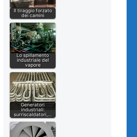
Il tiraggio forzato
dei camini
Lo spillamento
industriale del
vapore
Generatori
industriali:
surriscaldatori,…