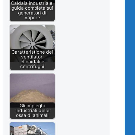
Caldaia industriale:
guida completa sui
generatori di
vapore
Caratteristiche dei
ventilatori
elicoidali e
centrifughi
Gli impieghi
industriali delle
ossa di animali