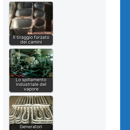
Il tiraggio forzato
dei camini
Lo spillamento
industriale del
vapore
Generatori