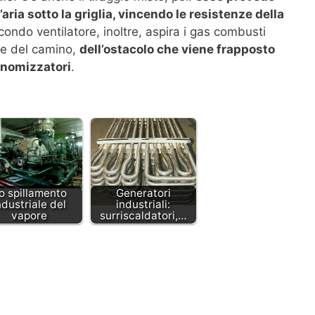
ria sotto la griglia, vincendo le resistenze della
condo ventilatore, inoltre, aspira i gas combusti
 e del camino,
dell’ostacolo che viene frapposto
conomizzatori
.
o spillamento
Generatori
ndustriale del
industriali:
vapore
surriscaldatori,…