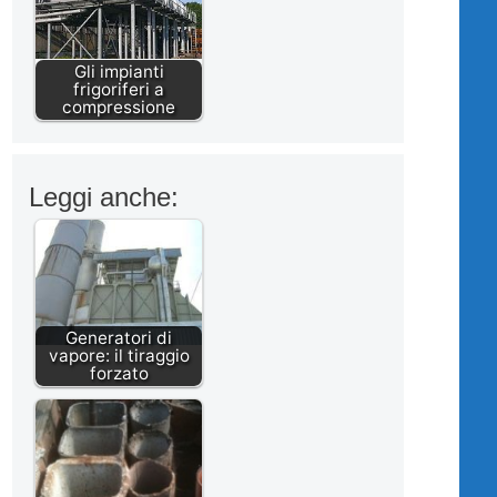
Gli impianti
frigoriferi a
compressione
Leggi anche:
Generatori di
vapore: il tiraggio
forzato