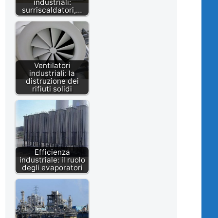
industriali:
surriscaldatori,…
Ventilatori
industriali: la
distruzione dei
rifiuti solidi
Efficienza
industriale: il ruolo
degli evaporatori