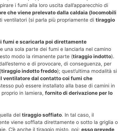
are i fumi alla loro uscita dall’apparecchio di
re che viene prelevato dalla caldaia (locomobili
 ventilatori (si parla più propriamente di
tiraggio
ei fumi e scaricarla poi direttamente
re una sola parte dei fumi e lanciarla nel camino
uesto modo la rimanente parte (
tiraggio indotto
).
a dall’esterno e di provocare, di conseguenza, per
(
tiraggio indotto freddo
); quest’ultima modalità si
l ventilatore dal contatto coi fumi che
e stesso può essere installato alla base di camini in
 proprio in lamiera,
fornito di derivazione per lo
quella del
tiraggio soffiato
. In tal caso, il
ente viene soffiata direttamente o sotto la griglia o
ie. C’è anche il tiraggio misto, poi:
esso prevede