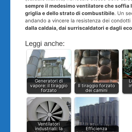
sempre il medesimo ventilatore che soffia l’a
griglia e dello strato di combustibile
. Un se
andando a vincere la resistenza dei condotti
dalla caldaia, dai surriscaldatori e dagli e
Leggi anche:
Generatori di
L
vapore: il tiraggio
Il tiraggio forzato
i
forzato
dei camini
Ventilatori
industriali: la
Efficienza