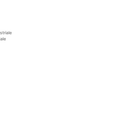
striale
iale