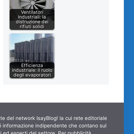
Ventilatori
industriali: la
distruzione dei
rifiuti solidi
Efficienza
industriale: il ruolo
degli evaporatori
te del network IsayBlog! la cui rete editoriale
di informazione indipendente che contano sul
 ed esperti del settore. Per pubblicità,