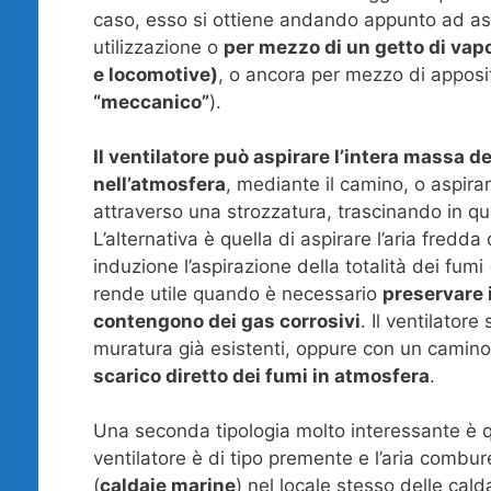
caso, esso si ottiene andando appunto ad aspir
utilizzazione o
per mezzo di un getto di vapo
e locomotive)
, o ancora per mezzo di appositi
“meccanico”
).
Il ventilatore può aspirare l’intera massa d
nell’atmosfera
, mediante il camino, o aspira
attraverso una strozzatura, trascinando in q
L’alternativa è quella di aspirare l’aria fredd
induzione l’aspirazione della totalità dei fumi 
rende utile quando è necessario
preservare i
contengono dei gas corrosivi
. Il ventilator
muratura già esistenti, oppure con un camino
scarico diretto dei fumi in atmosfera
.
Una seconda tipologia molto interessante è 
ventilatore è di tipo premente e l’aria combur
(
caldaie marine
) nel locale stesso delle calda