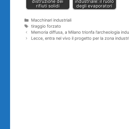
distruzione dei
industriale: il ruolo
rifiuti solidi
degli evaporatori
Categorie
Macchinari industriali
Tag
tiraggio forzato
Memoria diffusa, a Milano trionfa l’archeologia indu
Lecce, entra nel vivo il progetto per la zona industr