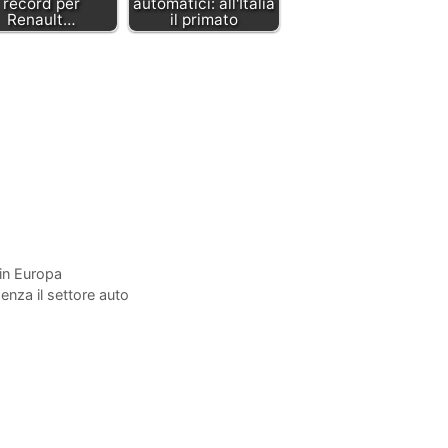
record per
automatici: all'Italia
Renault…
il primato
 in Europa
enza il settore auto