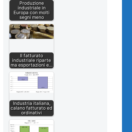
Produzione
industriale in
Europa con molti
segni meno
Il fatturato
industriale riparte
ma esportazioni e…
Industria italiana,
calano fatturato ed
ordinativi