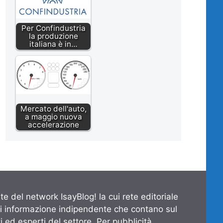
Per Confindustria
la produzione
italiana è in…
Mercato dell'auto,
a maggio nuova
accelerazione
te del network IsayBlog! la cui rete editoriale
di informazione indipendente che contano sul
 ed esperti del settore. Per pubblicità,