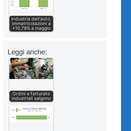
Industria dell'auto,
immatricolazioni a
+10,78% a maggio
Leggi anche:
Ordini e fatturato
industriali salgono