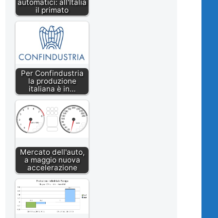
automatici: all'Italia
il primato
Per Confindustria
la produzione
italiana è in…
Mercato dell'auto,
a maggio nuova
accelerazione