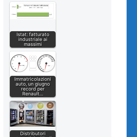
Istat: fatturato
industriale ai
massimi
Immatricolazioni
auto, un giugno
record per
Renault…
Distributori