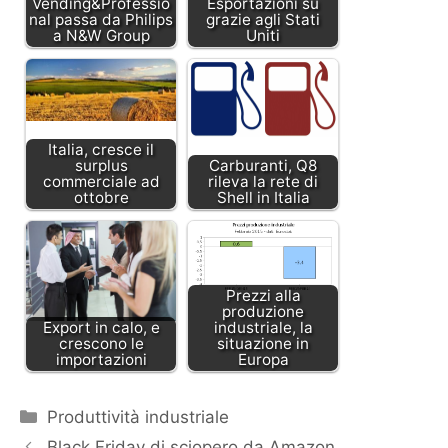
Vending&Professio
Esportazioni su
nal passa da Philips
grazie agli Stati
a N&W Group
Uniti
Italia, cresce il
surplus
Carburanti, Q8
commerciale ad
rileva la rete di
ottobre
Shell in Italia
Prezzi alla
produzione
Export in calo, e
industriale, la
crescono le
situazione in
importazioni
Europa
Categorie
Produttività industriale
Black Friday di sciopero da Amazon