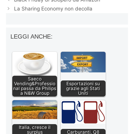
La Sharing Economy non decolla
LEGGI ANCHE:
Saeco
Vending&Professio
Esportazioni su
nal passa da Philips
grazie agli Stati
a N&W Group
Uniti
Italia, cresce il
surplus
Carburanti, Q8