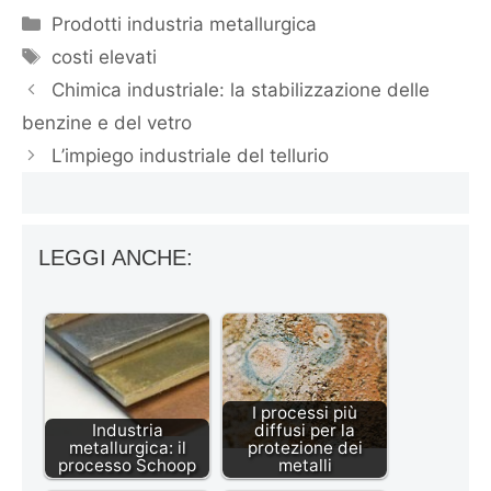
Categorie
Prodotti industria metallurgica
Tag
costi elevati
Chimica industriale: la stabilizzazione delle
benzine e del vetro
L’impiego industriale del tellurio
LEGGI ANCHE:
I processi più
Industria
diffusi per la
metallurgica: il
protezione dei
processo Schoop
metalli