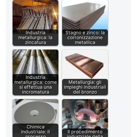
Industria
Stagno e zinco: la
metallurgica: la
corronizzazione
zincatura
metallica
Industria
metallurgica: come
Metallurgia: gli
si effettua una
impieghi industriali
incromatura
del bronzo
Chimica
industriale: il
Il procedimento
processo
industriale della