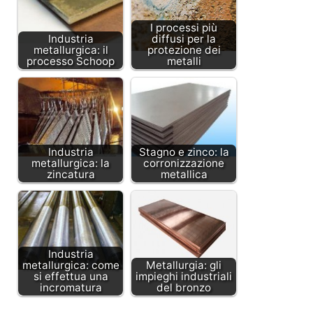
I processi più
Industria
diffusi per la
metallurgica: il
protezione dei
processo Schoop
metalli
Industria
Stagno e zinco: la
metallurgica: la
corronizzazione
zincatura
metallica
Industria
metallurgica: come
Metallurgia: gli
si effettua una
impieghi industriali
incromatura
del bronzo