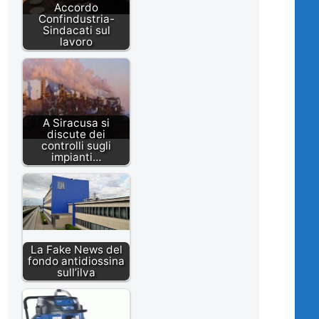
Accordo
Confindustria-
Sindacati sul
lavoro
A Siracusa si
discute dei
controlli sugli
impianti…
La Fake News del
fondo antidiossina
sull’ilva