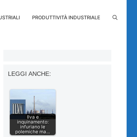
STRIALI
PRODUTTIVITÀ INDUSTRIALE
LEGGI ANCHE:
Ilva e
inquinamento:
infuriano le
polemiche ma…