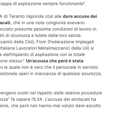
cappa di aspirazione sempre funzionante
”.
VA di Taranto risponde così alle
dure accuse dei
acati
, che in una nota congiunta avevano
nciato presunte pessime condizioni di lavoro in
ni di sicurezza e tutela della loro salute.
anici della Cisl), Fiom (Federazione Impiegati
Italiana Lavoratori Metalmeccanici della Uil) si
 dell’impianto di aspirazione con la totale
nnone stesso”.
Un’accusa che però è stata
o la quale non è vero che il personale in servizio
eccezionale operi in mancanza di qualsiasi sicurezza,
 vengono svolti nel rispetto delle relative procedure
ezza
” fa sapere l’ILVA. L’accusa dei sindacati ha
zione, che però non hanno mai voluto dare ascolto