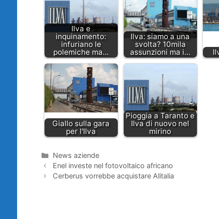
Ilva e
inquinamento:
Ilva: siamo a una
infuriano le
svolta? 10mila
polemiche ma…
assunzioni ma i…
I
Pioggia a Taranto e
Giallo sulla gara
Ilva di nuovo nel
per l'Ilva
mirino
Categorie
News aziende
Enel investe nel fotovoltaico africano
Cerberus vorrebbe acquistare Alitalia