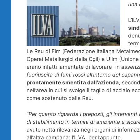
una 
L’IL
sind
denu
termi
Le Rsu di Fim (Federazione Italiana Metalmecc
Operai Metallurgici della Cgil) e Uilm (Unione 
erano infatti lamentate di lavorare “in
assenza
fuoriuscita di fumi rossi all’interno del capa
prontamente smentita dall’azienda
, second
nell’area in cui si svolge il taglio di acciaio 
come sostenuto dalle Rsu.
“
Per quanto riguarda i preposti, gli interventi
di stabilimento in termini di ambiente e sicur
avuto netta rilevanza negli organi di informa
all’altra campana: l’ILVA, per l’appunto.