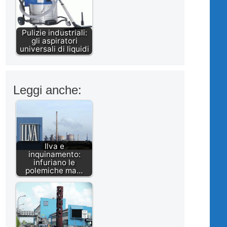
Pulizie industriali:
gli aspiratori
universali di liquidi
Leggi anche:
Ilva e
inquinamento:
infuriano le
polemiche ma…