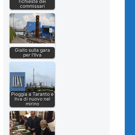
richieste dei
commissari
Giallo sulla gara
per l'Ilva
Pioggia a Taranto e
Ilva di nuovo nel
mirino