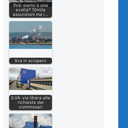
Ilva: siamo a una
svolta? 10mila
assunzioni ma i…
Ilva in sciopero
ILVA: via libera alle
richieste dei
commissari