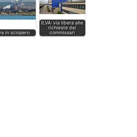
ILVA: via libera alle
richieste dei
lva in sciopero
commissari