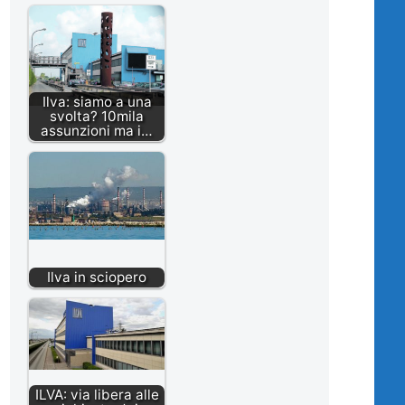
Ilva: siamo a una
svolta? 10mila
assunzioni ma i…
Ilva in sciopero
ILVA: via libera alle