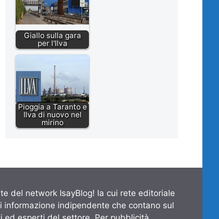
Giallo sulla gara
per l'Ilva
Pioggia a Taranto e
Ilva di nuovo nel
mirino
te del network IsayBlog! la cui rete editoriale
di informazione indipendente che contano sul
 ed esperti del settore. Per pubblicità,