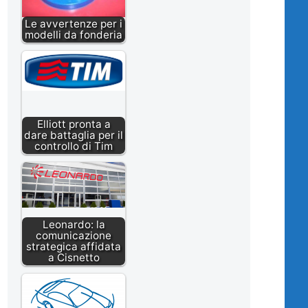
Le avvertenze per i
modelli da fonderia
Elliott pronta a
dare battaglia per il
controllo di Tim
Leonardo: la
comunicazione
strategica affidata
a Cisnetto