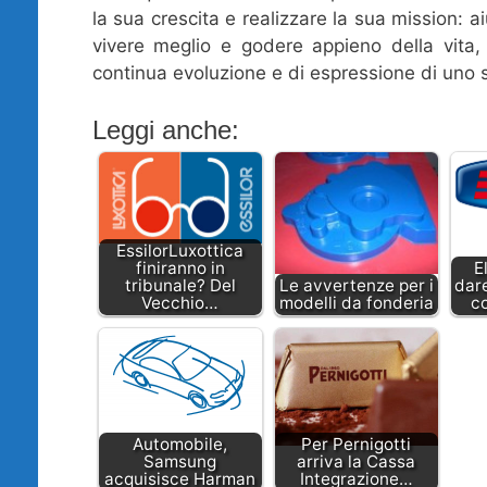
la sua crescita e realizzare la sua mission: a
vivere meglio e godere appieno della vita, 
continua evoluzione e di espressione di uno s
Leggi anche:
EssilorLuxottica
finiranno in
E
tribunale? Del
Le avvertenze per i
dare
Vecchio…
modelli da fonderia
co
Automobile,
Per Pernigotti
Samsung
arriva la Cassa
acquisisce Harman
Integrazione…