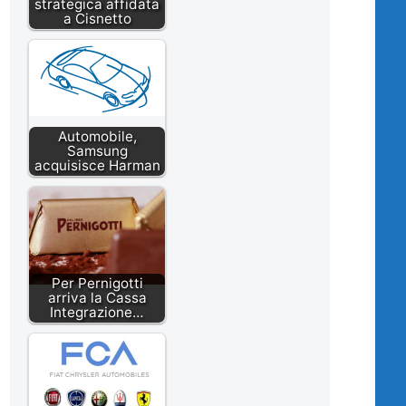
strategica affidata
a Cisnetto
Automobile,
Samsung
acquisisce Harman
Per Pernigotti
arriva la Cassa
Integrazione…