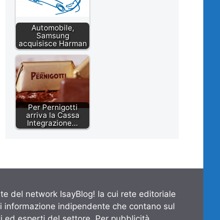
Automobile,
Samsung
acquisisce Harman
Per Pernigotti
arriva la Cassa
Integrazione…
te del network IsayBlog! la cui rete editoriale
di informazione indipendente che contano sul
 ed esperti del settore. Per pubblicità,