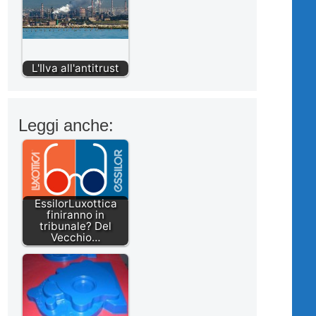
L'Ilva all'antitrust
Leggi anche:
EssilorLuxottica
finiranno in
tribunale? Del
Vecchio…