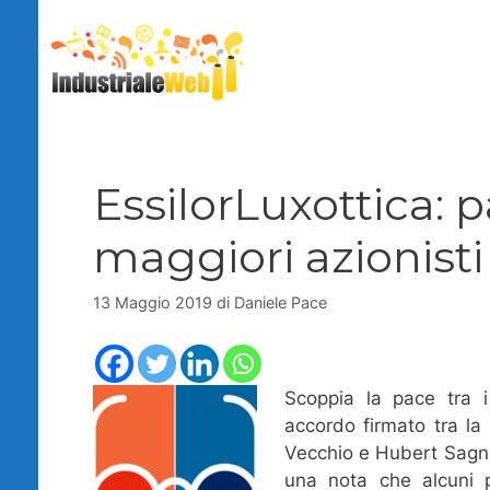
Vai
al
contenuto
EssilorLuxottica: p
maggiori azionisti
13 Maggio 2019
di
Daniele Pace
Scoppia la pace tra i
accordo firmato tra la
Vecchio e Hubert Sagni
una nota che alcuni p