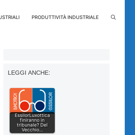
STRIALI
PRODUTTIVITÀ INDUSTRIALE
LEGGI ANCHE:
EssilorLuxottica
finiranno in
tribunale? Del
Vecchio…