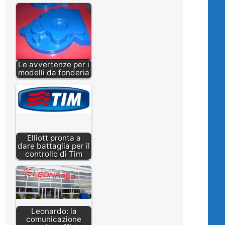
Le avvertenze per i
modelli da fonderia
Elliott pronta a
dare battaglia per il
controllo di Tim
Leonardo: la
comunicazione