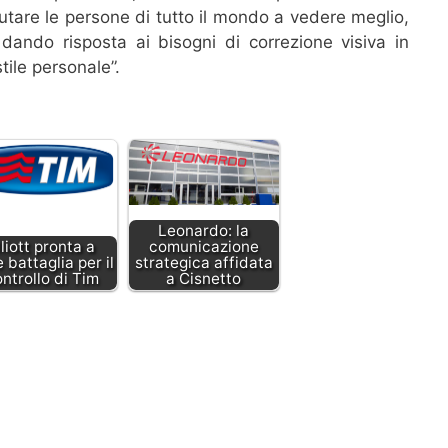
iutare le persone di tutto il mondo a vedere meglio,
dando risposta ai bisogni di correzione visiva in
tile personale”.
Leonardo: la
lliott pronta a
comunicazione
 battaglia per il
strategica affidata
ntrollo di Tim
a Cisnetto