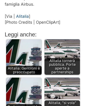
famiglia Airbus.
[Via |
Alitalia
]
[Photo Credits | OpenClipArt]
Leggi anche:
Alitalia tornerà
pubblica. Porte
Alitalia: Gentiloni è
aperte a
preoccupato
partnerships
Alitalia, "si vola"