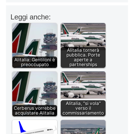
Leggi anche:
Alitalia tornerà
pubblica. Porte
Alitalia: Gentiloni è
aperte a
preoccupato
partnerships
Alitalia, "si vola"
Cerberus vorrebbe
verso il
acquistare Alitalia
commissariamento