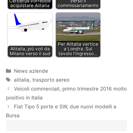
Cerberus vorrebbe
verso il
acquistare Alitalia
commissariamento
Per Alitalia vertice
Alitalia, più voli da
a Londra. Sul
Milano verso il sud
tavolo l’ingresso…
Categorie
News aziende
Tag
alitalia
,
trasporto aereo
Veicoli commerciali, primo trimestre 2016 molto
positivo in Italia
Fiat Tipo 5 porte e SW, due nuovi modelli a
Bursa