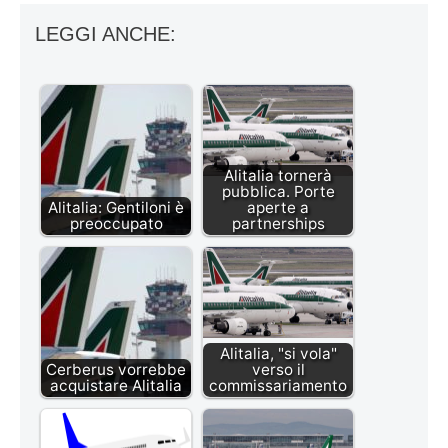
LEGGI ANCHE:
Alitalia tornerà
pubblica. Porte
Alitalia: Gentiloni è
aperte a
preoccupato
partnerships
Alitalia, "si vola"
Cerberus vorrebbe
verso il
acquistare Alitalia
commissariamento