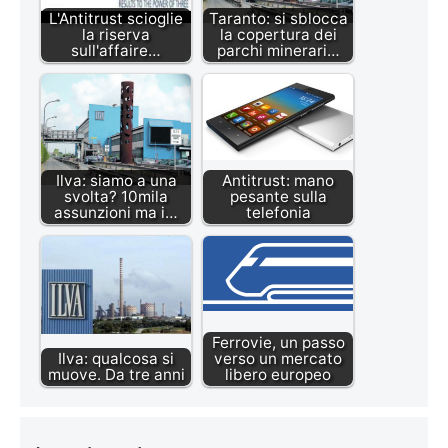
L'Antitrust scioglie
Taranto: si sblocca
la riserva
la copertura dei
sull'affaire…
parchi minerari…
Ilva: siamo a una
Antitrust: mano
svolta? 10mila
pesante sulla
assunzioni ma i…
telefonia
Ferrovie, un passo
Ilva: qualcosa si
verso un mercato
muove. Da tre anni
libero europeo