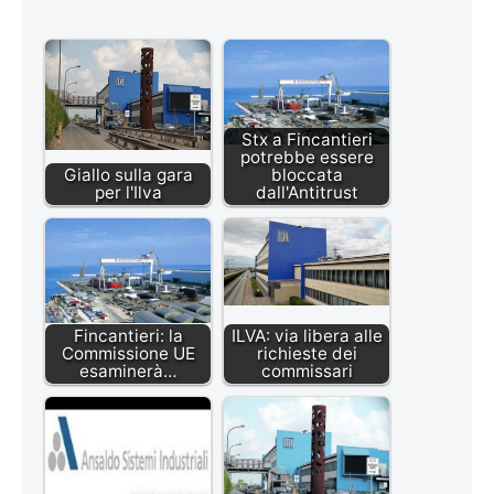
Stx a Fincantieri
potrebbe essere
Giallo sulla gara
bloccata
per l'Ilva
dall'Antitrust
Fincantieri: la
ILVA: via libera alle
Commissione UE
richieste dei
esaminerà…
commissari