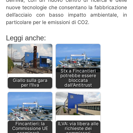
dell’Ilva, con un nuovo centro di ricerca e delle
nuove tecnologie che consentano la fabbricazione
dell’acciaio con basso impatto ambientale, in
particolare per le emissioni di CO2.
Leggi anche:
Stx a Fincantieri
potrebbe essere
Giallo sulla gara
bloccata
per l'Ilva
dall'Antitrust
Fincantieri: la
ILVA: via libera alle
Commissione UE
richieste dei