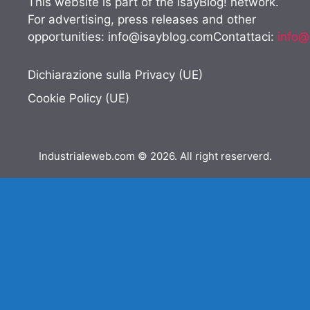
This website is part of the IsayBlog! network.
For advertising, press releases and other
opportunities:
info@isayblog.comContattaci
:
info@
Dichiarazione sulla Privacy (UE)
Cookie Policy (UE)
Industrialeweb.com © 2026. All right reserverd.