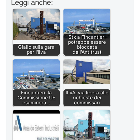
Leggi anche:
Stx a Fincantieri
potrebbe essere
Giallo sulla gara
bloccata
per l'Ilva
dall'Antitrust
Fincantieri: la
ILVA: via libera alle
Commissione UE
richieste dei
esaminerà…
commissari