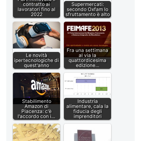
contratto ai
Supermercati:
lavoratori fino al
secondo Oxfam lo
2022
sfruttamento è alto
Fra una settimana
Le novità
al via la
ipertecnologiche di
quattordicesima
quest'anno
edizione…
Stabilimento
Industria
Amazon di
alimentare, cala la
Piacenza: c'è
fiducia degli
l'accordo con i…
imprenditori