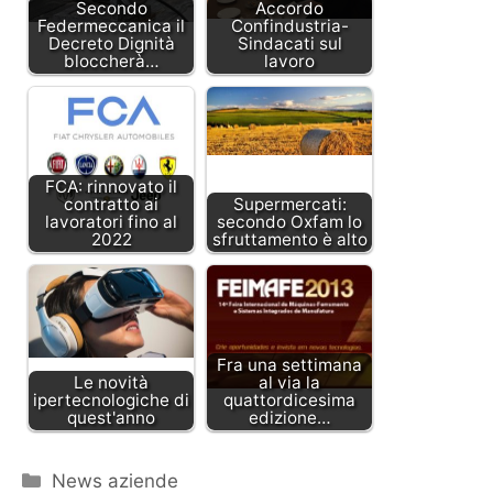
Secondo
Accordo
Federmeccanica il
Confindustria-
Decreto Dignità
Sindacati sul
bloccherà…
lavoro
FCA: rinnovato il
contratto ai
Supermercati:
lavoratori fino al
secondo Oxfam lo
2022
sfruttamento è alto
Fra una settimana
Le novità
al via la
ipertecnologiche di
quattordicesima
quest'anno
edizione…
Categorie
News aziende