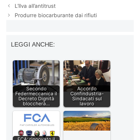
L’Ilva all’antitrust
Produrre biocarburante dai rifiuti
LEGGI ANCHE:
Secondo
Accordo
Federmeccanica il
Confindustria-
Decreto Dignità
Sindacati sul
bloccherà…
lavoro
FCA: rinnovato il