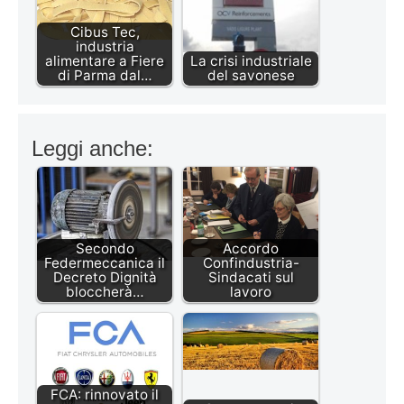
Cibus Tec,
industria
alimentare a Fiere
La crisi industriale
di Parma dal…
del savonese
Leggi anche:
Secondo
Accordo
Federmeccanica il
Confindustria-
Decreto Dignità
Sindacati sul
bloccherà…
lavoro
FCA: rinnovato il