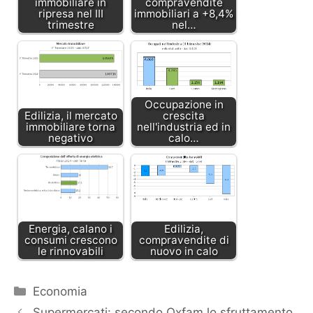
immobiliare in
compravendite
ripresa nel III
immobiliari a +8,4%
trimestre
nel…
Occupazione in
Edilizia, il mercato
crescita
immobiliare torna
nell'industria ed in
negativo
calo…
Energia, calano i
Edilizia,
consumi crescono
compravendite di
le rinnovabili
nuovo in calo
Categorie
Economia
Supermercati: secondo Oxfam lo sfruttamento