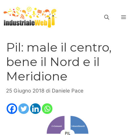
Vai
al
ME
contenuto
Pil: male il centro,
bene il Nord e il
Meridione
25 Giugno 2018
di
Daniele Pace