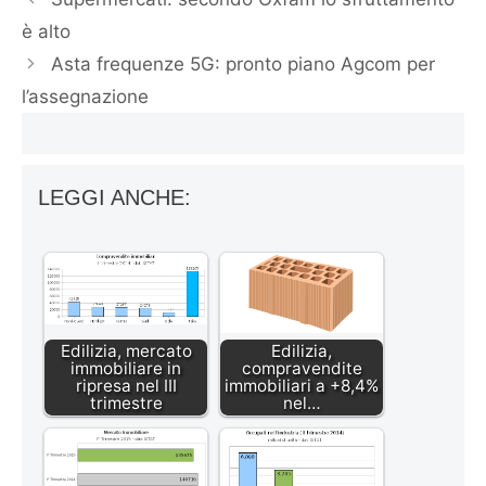
è alto
Asta frequenze 5G: pronto piano Agcom per
l’assegnazione
LEGGI ANCHE:
Edilizia, mercato
Edilizia,
immobiliare in
compravendite
ripresa nel III
immobiliari a +8,4%
trimestre
nel…