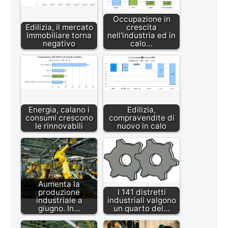
Occupazione in
Edilizia, il mercato
crescita
immobiliare torna
nell'industria ed in
negativo
calo…
Energia, calano i
Edilizia,
consumi crescono
compravendite di
le rinnovabili
nuovo in calo
Aumenta la
produzione
I 141 distretti
industriale a
industriali valgono
giugno. In…
un quarto del…