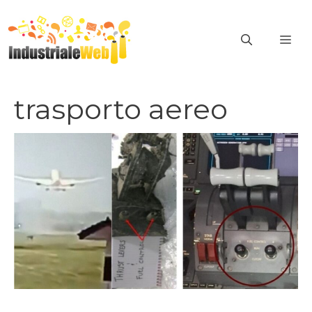
Vai
al
ME
contenuto
trasporto aereo