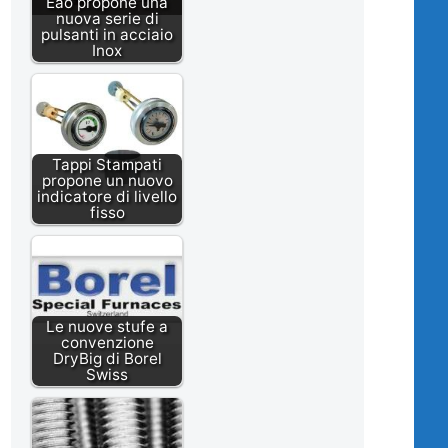
Eao propone una
nuova serie di
pulsanti in acciaio
Inox
Tappi Stampati
propone un nuovo
indicatore di livello
fisso
Le nuove stufe a
convenzione
DryBig di Borel
Swiss