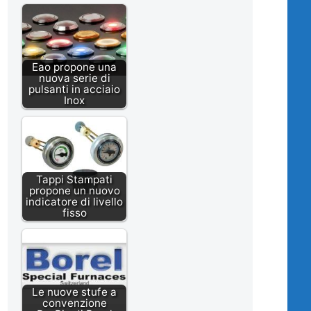
Eao propone una
nuova serie di
pulsanti in acciaio
Inox
Tappi Stampati
propone un nuovo
indicatore di livello
fisso
Le nuove stufe a
convenzione