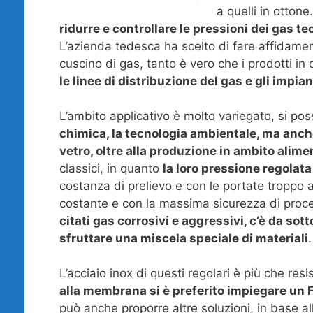
a quelli in ottone.
ridurre e controllare le pressioni dei gas tec
L’azienda tedesca ha scelto di fare affidame
cuscino di gas, tanto è vero che i prodotti in 
le linee di distribuzione del gas e gli impia
L’ambito applicativo è molto variegato, si p
chimica, la tecnologia ambientale, ma anche 
vetro, oltre alla produzione in ambito alime
classici, in quanto
la loro pressione regolata
costanza di prelievo e con le portate troppo a
costante e con la massima sicurezza di proc
citati gas corrosivi e aggressivi, c’è da sot
sfruttare una miscela speciale di materiali
.
L’acciaio inox di questi regolari è più che res
alla membrana si è preferito impiegare un
può anche proporre altre soluzioni, in base al