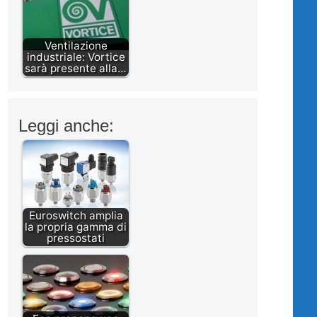
Ventilazione
industriale: Vortice
sarà presente alla…
Leggi anche:
Euroswitch amplia
la propria gamma di
pressostati