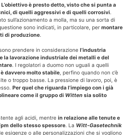
L’obiettivo è presto detto, visto che si punta a
nici, di quelli aggressivi e di quelli corrosivi
.
nto sull’azionamento a molla, ma su una sorta di
questione sono indicati, in particolare, per
montare
nti di produzione
.
ossono prendere in considerazione
l’industria
la lavorazione industriale dei metalli e del
ntare
. I regolatori a duomo non uguali a quelli
 è davvero molto stabile
, perfino quando non c’è
lte o troppo basse. La pressione di lavoro, poi, è
esso.
Per quel che riguarda l’impiego con i già
tolineare come il gruppo di
Witten
sia solito
istente agli acidi, mentre
in relazione alle tenute e
 Fpm dello stesso spessore
. La
Witt-Gasetechnik
le esigenze o alle personalizzazioni che si vogliono