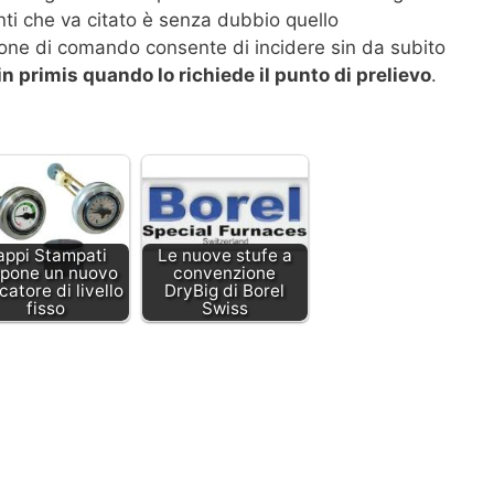
nti che va citato è senza dubbio quello
ssione di comando consente di incidere sin da subito
in primis quando lo richiede il punto di prelievo
.
appi Stampati
Le nuove stufe a
opone un nuovo
convenzione
catore di livello
DryBig di Borel
fisso
Swiss