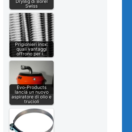
DryBig di Borel
Swiss
Prigionieri inox:
quali vantaggi
offrono per i…
Evo-Products
lancia un nuovo
aspiratore di olio e
trucioli