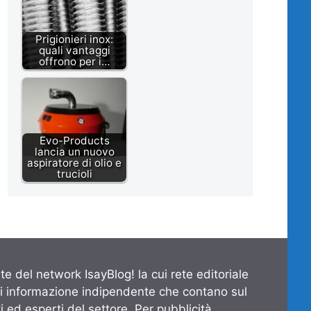
Prigionieri inox:
quali vantaggi
offrono per i…
Evo-Products
lancia un nuovo
aspiratore di olio e
trucioli
te del network IsayBlog! la cui rete editoriale
di informazione indipendente che contano sul
 ed esperti del settore. Per pubblicità,