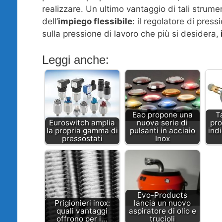
realizzare. Un ultimo vantaggio di tali strume
dell’
impiego flessibile
: il regolatore di pre
sulla pressione di lavoro che più si desidera,
Leggi anche:
Eao propone una
T
Euroswitch amplia
nuova serie di
pr
la propria gamma di
pulsanti in acciaio
indi
pressostati
Inox
Evo-Products
Prigionieri inox:
lancia un nuovo
quali vantaggi
aspiratore di olio e
offrono per i…
trucioli