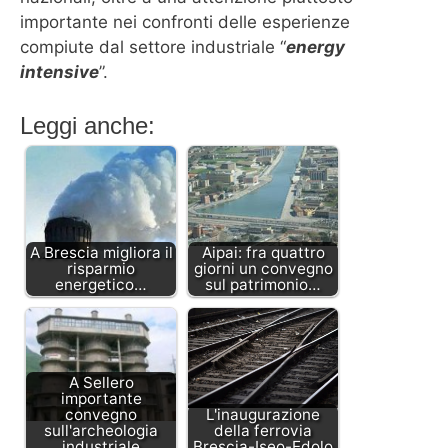
importante nei confronti delle esperienze
compiute dal settore industriale “
energy
intensive
”.
Leggi anche:
A Brescia migliora il
Aipai: fra quattro
risparmio
giorni un convegno
energetico…
sul patrimonio…
A Sellero
importante
convegno
L'inaugurazione
sull'archeologia
della ferrovia
industriale
Brescia-Iseo-Edolo