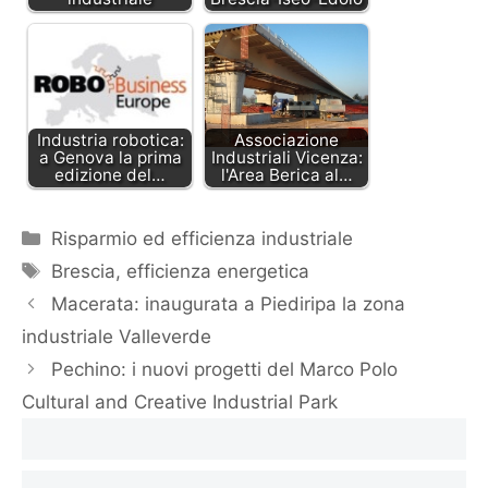
Industria robotica:
Associazione
a Genova la prima
Industriali Vicenza:
edizione del…
l'Area Berica al…
Categorie
Risparmio ed efficienza industriale
Tag
Brescia
,
efficienza energetica
Macerata: inaugurata a Piediripa la zona
industriale Valleverde
Pechino: i nuovi progetti del Marco Polo
Cultural and Creative Industrial Park