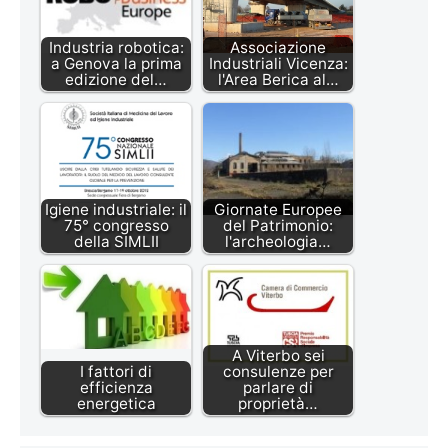
Industria robotica:
Associazione
a Genova la prima
Industriali Vicenza:
edizione del…
l'Area Berica al…
Igiene industriale: il
Giornate Europee
75° congresso
del Patrimonio:
della SIMLII
l'archeologia…
A Viterbo sei
I fattori di
consulenze per
efficienza
parlare di
energetica
proprietà…