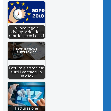
Nuove regole
privacy. Aziende in
ritardo, ecco i costi
Fattura elettronica:
tutti i vantaggi in
un click
Fatturazione