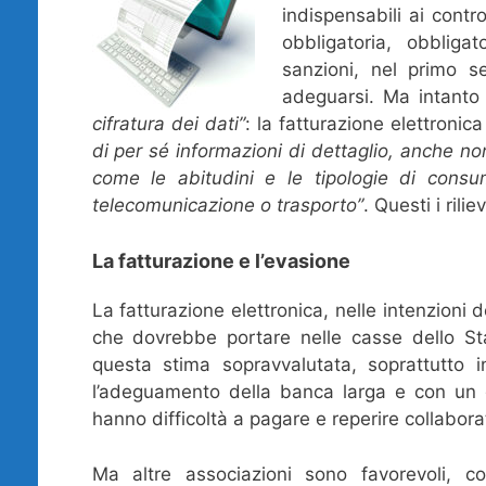
indispensabili ai contro
obbligatoria, obblig
sanzioni, nel primo se
adeguarsi. Ma intanto
cifratura dei dati”
: la fatturazione elettroni
di per sé informazioni di dettaglio, anche non r
come le abitudini e le tipologie di consumo
telecomunicazione o trasporto”
. Questi i rili
La fatturazione e l’evasione
La fatturazione elettronica, nelle intenzioni 
che dovrebbe portare nelle casse dello Sta
questa stima sopravvalutata, soprattutto 
l’adeguamento della banca larga e con un 
hanno difficoltà a pagare e reperire collaborat
Ma altre associazioni sono favorevoli, c