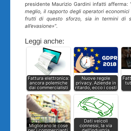
presidente Maurizio Gardini infatti afferma:
meglio, il rapporto degli operatori economici 
frutti di questo sforzo, sia in termini di s
all’evasione»”
.
Leggi anche:
Fattura elettronica:
Nuove regole
Fatt
ancora polemiche
privacy. Aziende in
tut
dai commercialisti
ritardo, ecco i costi
Dati veicoli
Migliorano le cose
connessi, la via
per i commercianti.
dell'industria