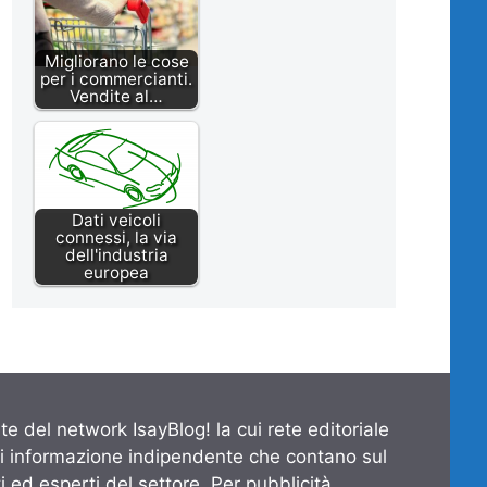
Migliorano le cose
per i commercianti.
Vendite al…
Dati veicoli
connessi, la via
dell'industria
europea
te del network IsayBlog! la cui rete editoriale
di informazione indipendente che contano sul
 ed esperti del settore. Per pubblicità,