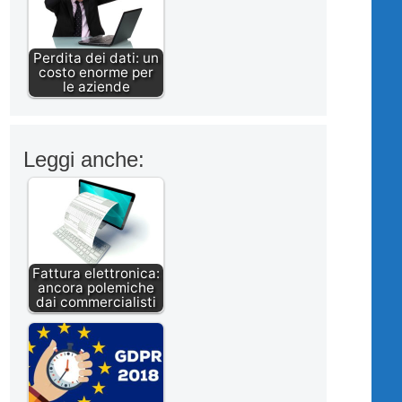
Perdita dei dati: un
costo enorme per
le aziende
Leggi anche:
Fattura elettronica:
ancora polemiche
dai commercialisti