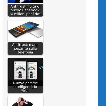
Antitrust multa di
nuovo Facebook:
10 milioni per i dati
Antitrust: mano
pesante sulla
telefonia
Nuove gomme
intelligenti da
Pirelli