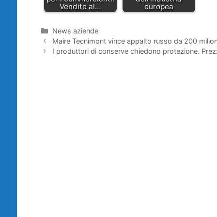
Vendite al…
europea
Categorie
News aziende
Maire Tecnimont vince appalto russo da 200 milion
I produttori di conserve chiedono protezione. Prezz