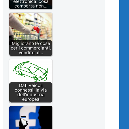
elettronica: cosa
comporta non…
Migliorano le cose
per i commercianti.
Vendite al…
Dati veicoli
connessi, la via
dell'industria
europea