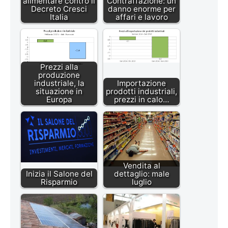
alimentare contro il
Contraffazione: un
Decreto Cresci
danno enorme per
Italia
affari e lavoro
Prezzi alla
produzione
industriale, la
Importazione
situazione in
prodotti industriali,
Europa
prezzi in calo…
Vendita al
Inizia il Salone del
dettaglio: male
Risparmio
luglio