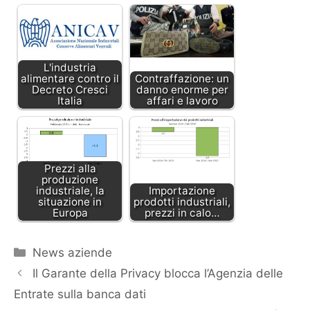
L'industria
alimentare contro il
Contraffazione: un
Decreto Cresci
danno enorme per
Italia
affari e lavoro
Prezzi alla
produzione
industriale, la
Importazione
situazione in
prodotti industriali,
Europa
prezzi in calo…
Categorie
News aziende
Il Garante della Privacy blocca l’Agenzia delle
Entrate sulla banca dati