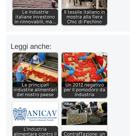
Le industrie
Il tessile italiano in
italiane investono
mostra alla fiera
in rinnovabili, ma…
Chic di Pechino
Leggi anche:
Le principali
Un 2012 negativo
industrie alimentari
per il pomodoro da
del nostro paese
industria
L'industria
alimentare contro il
Contraffazione: un