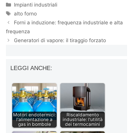
Categorie
Impianti industriali
Tag
alto forno
Forni a induzione: frequenza industriale e alta
frequenza
Generatori di vapore: il tiraggio forzato
LEGGI ANCHE:
Motori endotermici:
Riscaldamento
l'alimentazione a
industriale: l'utilità
gas in bombole
dei termocamini