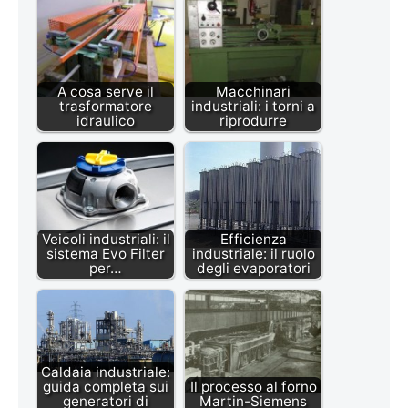
A cosa serve il
Macchinari
trasformatore
industriali: i torni a
idraulico
riprodurre
Veicoli industriali: il
Efficienza
sistema Evo Filter
industriale: il ruolo
per…
degli evaporatori
Caldaia industriale:
guida completa sui
Il processo al forno
generatori di
Martin-Siemens