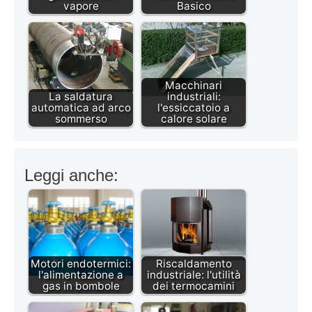
vapore
Basico
Macchinari
La saldatura
industriali:
automatica ad arco
l'essiccatoio a
sommerso
calore solare
Leggi anche:
Motori endotermici:
Riscaldamento
l'alimentazione a
industriale: l'utilità
gas in bombole
dei termocamini