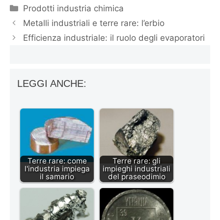
Categorie
Prodotti industria chimica
Metalli industriali e terre rare: l’erbio
Efficienza industriale: il ruolo degli evaporatori
LEGGI ANCHE:
Terre rare: come
Terre rare: gli
l'industria impiega
impieghi industriali
il samario
del praseodimio