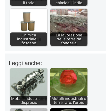
il torio
chimica: l'indio
Chimica
La lavorazione
industriale: il
delle terre da
fosgene
fonderia
Leggi anche:
Metalli industriali: il
Metalli industriali e
disprosio
terre rare: l'erbio