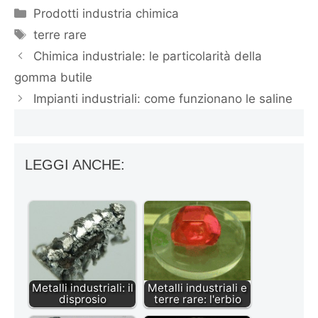
Categorie
Prodotti industria chimica
Tag
terre rare
Chimica industriale: le particolarità della
gomma butile
Impianti industriali: come funzionano le saline
LEGGI ANCHE:
Metalli industriali: il
Metalli industriali e
disprosio
terre rare: l'erbio