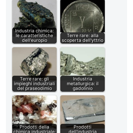
Industria chimica:
le caratteristiche
Terre rare: alla
dell'europio
scoperta dell'yttrio
Terre rare: gli
Industria
impieghi industriali
metallurgica: il
del praseodimio
gadolinio
Prodotti della
Prodotti
chimica industriale:
dell'industria