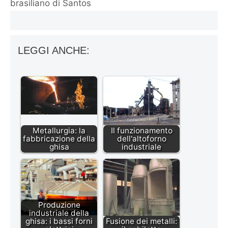
brasiliano di Santos
LEGGI ANCHE:
Metallurgia: la
Il funzionamento
fabbricazione della
dell'altoforno
ghisa
industriale
Produzione
industriale della
ghisa: i bassi forni
Fusione dei metalli: