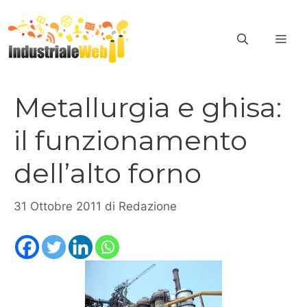
Vai
al
ME
contenuto
Metallurgia e ghisa:
il funzionamento
dell’alto forno
31 Ottobre 2011
di
Redazione