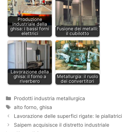
Produzione
industriale della
ghisa: i bassi forni
Fusione dei metalli:
elettrici
il cubilotto
Lavorazione della
ghisa: il forno a
Metallurgia: il ruolo
riverbero
dei convertitori
Categorie
Prodotti industria metallurgica
Tag
alto forno
,
ghisa
Lavorazione delle superfici rigate: le piallatrici
Saipem acquisisce il distretto industriale