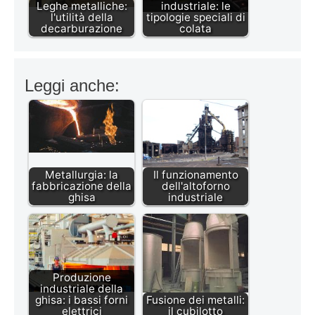
Leghe metalliche:
industriale: le
l'utilità della
tipologie speciali di
decarburazione
colata
Leggi anche:
Metallurgia: la
Il funzionamento
fabbricazione della
dell'altoforno
ghisa
industriale
Produzione
industriale della
ghisa: i bassi forni
Fusione dei metalli:
elettrici
il cubilotto