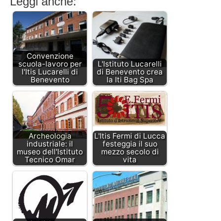
Leggi anche:
Convenzione
scuola-lavoro per
L'Istituto Lucarelli
l'Itis Lucarelli di
di Benevento crea
Benevento
la Iti Bag Spa
Archeologia
L'Itis Fermi di Lucca
industriale: il
festeggia il suo
museo dell'Istituto
mezzo secolo di
Tecnico Omar
vita