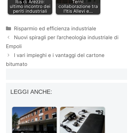
Itis di Arezzo:
Terni:
ultimo incontro dei
collaborazione tra
periti industriali
l'Itis Allevi e…
Categorie
Risparmio ed efficienza industriale
Nuovi spiragli per l’archeologia industriale di
Empoli
I vari impieghi e i vantaggi del cartone
bitumato
LEGGI ANCHE: