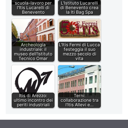
scuola-lavoro per
L'Istituto Lucarelli
l'Itis Lucarelli di
di Benevento crea
Benevento
la Iti Bag Spa
Archeologia
L'Itis Fermi di Lucca
industriale: il
festeggia il suo
museo dell'Istituto
mezzo secolo di
Tecnico Omar
vita
Itis di Arezzo:
Terni:
ultimo incontro dei
collaborazione tra
periti industriali
l'Itis Allevi e…