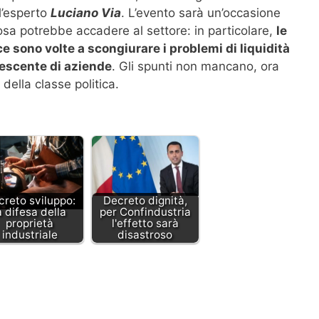
ll’esperto
Luciano Via
. L’evento sarà un’occasione
sa potrebbe accadere al settore: in particolare,
le
 sono volte a scongiurare i problemi di liquidità
escente di aziende
. Gli spunti non mancano, ora
della classe politica.
creto sviluppo:
Decreto dignità,
a difesa della
per Confindustria
proprietà
l'effetto sarà
industriale
disastroso