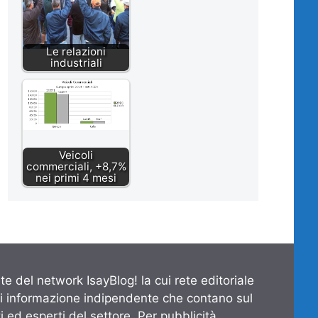
Le relazioni
industriali
Veicoli
commerciali, +8,7%
nei primi 4 mesi
te del network IsayBlog! la cui rete editoriale
di informazione indipendente che contano sul
 ed esperti del settore. Per pubblicità,