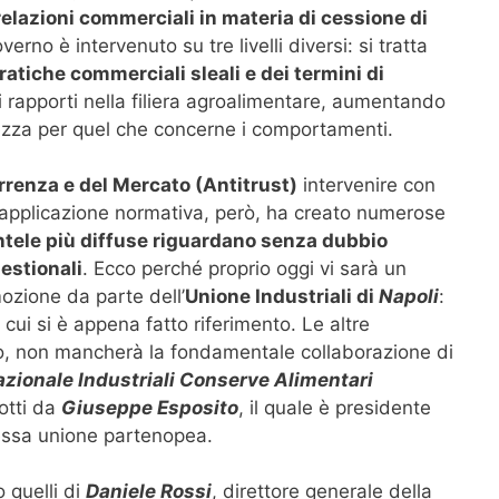
 relazioni commerciali in materia di cessione di
governo è intervenuto su tre livelli diversi: si tratta
pratiche commerciali sleali e dei termini di
i i rapporti nella filiera agroalimentare, aumentando
tezza per quel che concerne i comportamenti.
rrenza e del Mercato (Antitrust)
intervenire con
 applicazione normativa, però, ha creato numerose
ntele più diffuse riguardano senza dubbio
estionali
. Ecco perché proprio oggi vi sarà un
ozione da parte dell’
Unione Industriali di
Napoli
:
a cui si è appena fatto riferimento. Le altre
o, non mancherà la fondamentale collaborazione di
zionale Industriali Conserve Alimentari
dotti da
Giuseppe Esposito
, il quale è presidente
essa unione partenopea.
o quelli di
Daniele Rossi
, direttore generale della