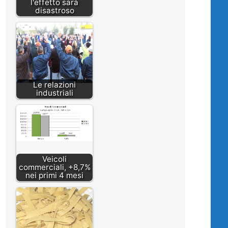
l'effetto sarà
disastroso
Le relazioni
industriali
Veicoli
commerciali, +8,7%
nei primi 4 mesi