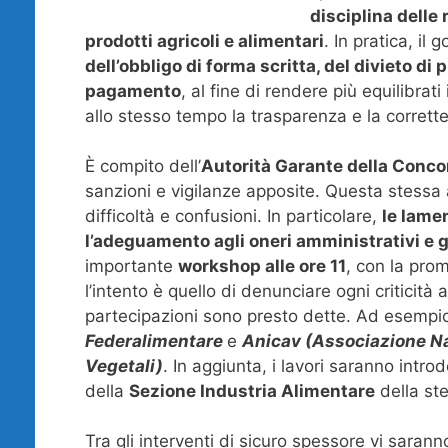
disciplina delle
prodotti agricoli e alimentari
. In pratica, il 
dell’obbligo di forma scritta, del divieto di 
pagamento
, al fine di rendere più equilibrat
allo stesso tempo la trasparenza e la corret
È compito dell’
Autorità Garante della Conco
sanzioni e vigilanze apposite. Questa stessa
difficoltà e confusioni. In particolare,
le lame
l’adeguamento agli oneri amministrativi e g
importante
workshop alle ore 11
, con la prom
l’intento è quello di denunciare ogni criticità 
partecipazioni sono presto dette. Ad esempi
Federalimentare
e
Anicav (Associazione Na
Vegetali)
. In aggiunta, i lavori saranno intro
della
Sezione Industria Alimentare
della st
Tra gli interventi di sicuro spessore vi sarann