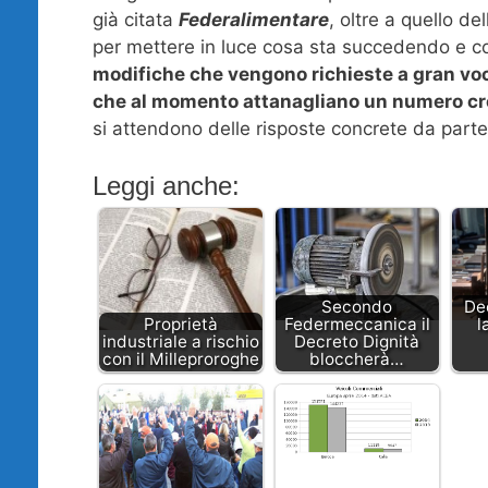
già citata
Federalimentare
, oltre a quello de
per mettere in luce cosa sta succedendo e co
modifiche che vengono richieste a gran voce
che al momento attanagliano un numero cr
si attendono delle risposte concrete da parte 
Leggi anche:
Secondo
De
Proprietà
Federmeccanica il
l
industriale a rischio
Decreto Dignità
con il Milleproroghe
bloccherà…