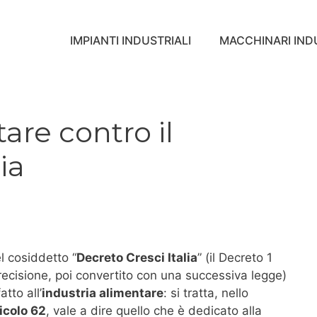
IMPIANTI INDUSTRIALI
MACCHINARI INDU
are contro il
ia
el cosiddetto “
Decreto Cresci Italia
” (il Decreto 1
recisione, poi convertito con una successiva legge)
tto all’
industria alimentare
: si tratta, nello
icolo 62
, vale a dire quello che è dedicato alla