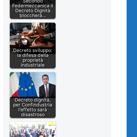
Secondo
Federmeccanica il
Decreto Dignità
bloccherà…
Decreto sviluppo:
la difesa della
proprietà
industriale
Decreto dignità,
per Confindustria
l'effetto sarà
disastroso