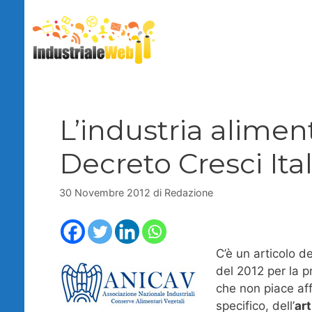
Vai
al
contenuto
L’industria aliment
Decreto Cresci Ital
30 Novembre 2012
di
Redazione
C’è un articolo d
del 2012 per la p
che non piace affa
specifico, dell’
art