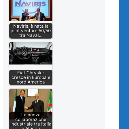
Naviris, è nata la
joint venture 50/50
tra Naval…
Fiat Chrysler
cresce in Europa e
nord America
La nuova
collaborazione
industriale tra Italia
e Algeria