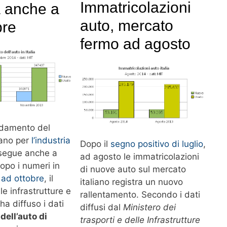
Immatricolazioni
a anche a
auto, mercato
re
fermo ad agosto
andamento del
iano per
l’industria
Dopo il
segno positivo di luglio
,
segue anche a
ad agosto le immatricolazioni
po i numeri in
di nuove auto sul mercato
i ad ottobre
, il
italiano registra un nuovo
le infrastrutture e
rallentamento. Secondo i dati
 ha diffuso i dati
diffusi dal
Ministero dei
dell’auto di
trasporti e delle Infrastrutture