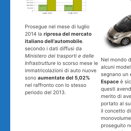
Prosegue nel mese di luglio
2014 la
ripresa del mercato
italiano dell’automobile
.
secondo i dati diffusi da
Ministero dei trasporti e delle
Nel mondo de
Infrastrutture
lo scorso mese le
alcuni modelli
immatricolazioni di auto nuove
segnano un 
sono
aumentate del 5,02%
Espace
è si
nel raffronto con lo stesso
questi avend
periodo del 2013.
merito di ave
portato al s
il concetto d
monovolume” 
proseguito n