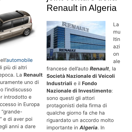
Renault in Algeria
La
mu
ltin
azi
on
ll’
automobile
ale
 più di altri
francese dell’auto
Renault
, la
epoca. La
Renault
Società Nazionale di Veicoli
curamente uno di
Industriali
e il
Fondo
o l’indiscusso
Nazionale di Investimento
:
r introdotto e
sono questi gli attori
uccesso in Europa
protagonisti della firma di
i “grande-
qualche giorno fa che ha
e di aver poi
riguardato un accordo molto
egli anni a dare
importante in
Algeria
. In