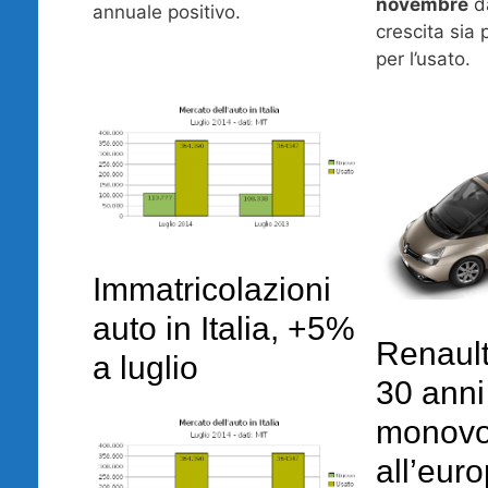
novembre
d
annuale positivo.
crescita sia 
per l’usato.
Immatricolazioni
auto in Italia, +5%
Renaul
a luglio
30 anni
monov
all’eur