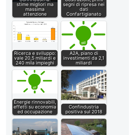
stime migliori ma
segni di ripresa nei
massima
dati
attenzione
Confartigianato
Ricerca e sviluppo:
A2A, piano di
vale 20,5 miliardi e
investimenti da 2,1
240 mila impieghi
miliardi
Energie rinnovabili,
effetti su economia
Confindustria
ed occupazione
positiva sul 2018