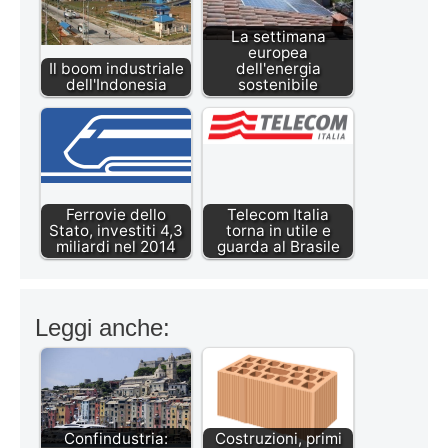
La settimana
europea
Il boom industriale
dell'energia
dell'Indonesia
sostenibile
Ferrovie dello
Telecom Italia
Stato, investiti 4,3
torna in utile e
miliardi nel 2014
guarda al Brasile
Leggi anche:
Confindustria:
Costruzioni, primi