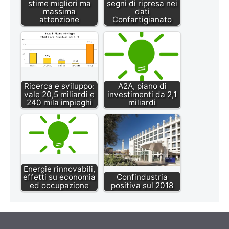
stime migliori ma
segni di ripresa nei
massima
dati
attenzione
Confartigianato
Ricerca e sviluppo:
A2A, piano di
vale 20,5 miliardi e
investimenti da 2,1
240 mila impieghi
miliardi
Energie rinnovabili,
effetti su economia
Confindustria
ed occupazione
positiva sul 2018