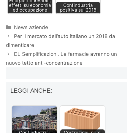
Energie rinnovabili,
effetti su economia
Confindustria
ed occupazione
positiva sul 2018
Categorie
News aziende
Per il mercato dell’auto italiano un 2018 da
dimenticare
DL Semplificazioni. Le farmacie avranno un
nuovo tetto anti-concentrazione
LEGGI ANCHE:
Confindustria:
Costruzioni, primi