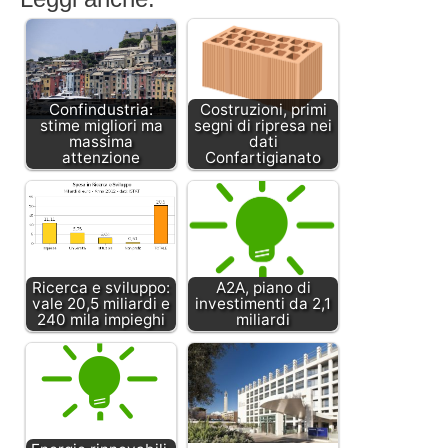
Confindustria:
Costruzioni, primi
stime migliori ma
segni di ripresa nei
massima
dati
attenzione
Confartigianato
Ricerca e sviluppo:
A2A, piano di
vale 20,5 miliardi e
investimenti da 2,1
240 mila impieghi
miliardi