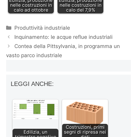
Edilizia, produzione
Edilizia, produzione
nelle costruzioni in
nelle costruzioni in
calo ad ottobre
calo del 7,9%
Categorie
Produttività industriale
Inquinamento: le acque reflue industriali
Contea della Pittsylvania, in programma un
vasto parco industriale
LEGGI ANCHE:
Costruzioni, primi
Edilizia, un
segni di ripresa nei
trimestre negativo
dati