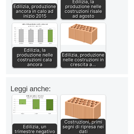
Edilizia, la
Edilizia, produzione
produzione nelle
ancora in calo ad
costruzioni risale
inizio 2015
ad agosto
Edilizia, la
produzione nelle
Edilizia, produzione
costruzioni cala
nelle costruzioni in
ancora
crescita a…
Leggi anche:
Costruzioni, primi
Edilizia, un
segni di ripresa nei
trimestre negativo
dati