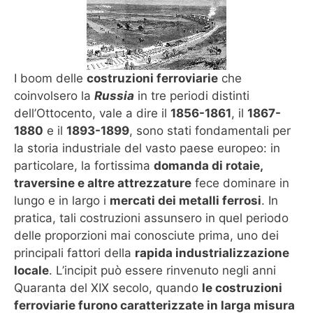
I boom delle
costruzioni ferroviarie
che
coinvolsero la
Russia
in tre periodi distinti
dell’Ottocento, vale a dire il
1856-1861
, il
1867-
1880
e il
1893-1899
, sono stati fondamentali per
la storia industriale del vasto paese europeo: in
particolare, la fortissima
domanda di rotaie,
traversine e altre attrezzature
fece dominare in
lungo e in largo i
mercati dei metalli ferrosi
. In
pratica, tali costruzioni assunsero in quel periodo
delle proporzioni mai conosciute prima, uno dei
principali fattori della
rapida industrializzazione
locale
. L’incipit può essere rinvenuto negli anni
Quaranta del XIX secolo, quando
le costruzioni
ferroviarie furono caratterizzate in larga misura