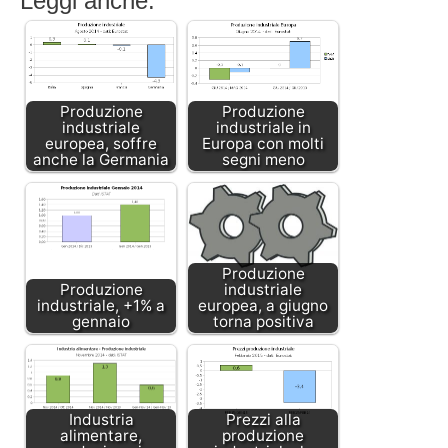
Leggi anche:
Produzione
Produzione
industriale
industriale in
europea, soffre
Europa con molti
anche la Germania
segni meno
Produzione
Produzione
industriale
industriale, +1% a
europea, a giugno
gennaio
torna positiva
Industria
Prezzi alla
alimentare,
produzione