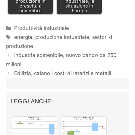
produzione in
industriale, la
crescita a
situazione in
novembre
Europa
Categorie
Produttività industriale
Tag
energia
,
produzione industriale
,
settori di
produzione
Industria sostenibile, nuovo bando da 250
milioni
Edilizia, calano i costi di laterizi e metalli
LEGGI ANCHE: