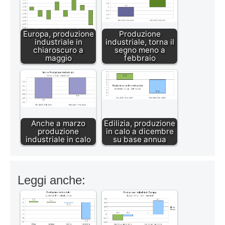
Europa, produzione
Produzione
industriale in
industriale, torna il
chiaroscuro a
segno meno a
maggio
febbraio
Anche a marzo
Edilizia, produzione
produzione
in calo a dicembre
industriale in calo
su base annua
Leggi anche: