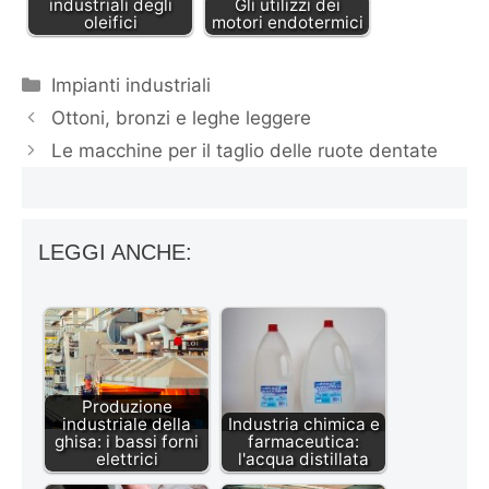
industriali degli
Gli utilizzi dei
oleifici
motori endotermici
Categorie
Impianti industriali
Ottoni, bronzi e leghe leggere
Le macchine per il taglio delle ruote dentate
LEGGI ANCHE:
Produzione
industriale della
Industria chimica e
ghisa: i bassi forni
farmaceutica:
elettrici
l'acqua distillata