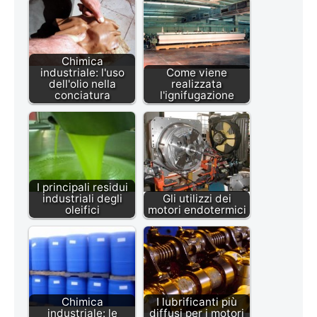
Chimica
industriale: l'uso
Come viene
dell'olio nella
realizzata
conciatura
l'ignifugazione
I principali residui
industriali degli
Gli utilizzi dei
oleifici
motori endotermici
Chimica
I lubrificanti più
industriale: le
diffusi per i motori