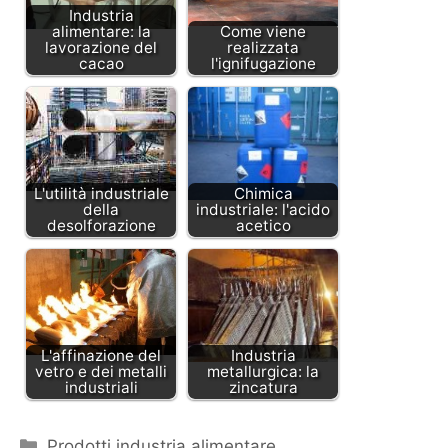
Industria
alimentare: la
Come viene
lavorazione del
realizzata
cacao
l'ignifugazione
L'utilità industriale
Chimica
della
industriale: l'acido
desolforazione
acetico
L'affinazione del
Industria
vetro e dei metalli
metallurgica: la
industriali
zincatura
Categorie
Prodotti industria alimentare