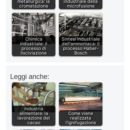
metallurgica: la
industriale della
cromatazione
microfusione
Chimica
Sintesi industriale
industriale: il
dell'ammoniaca: il
processo di
processo Haber-
lisciviazione
Bosch
Leggi anche:
Industria
alimentare: la
Come viene
lavorazione del
realizzata
cacao
l'ignifugazione