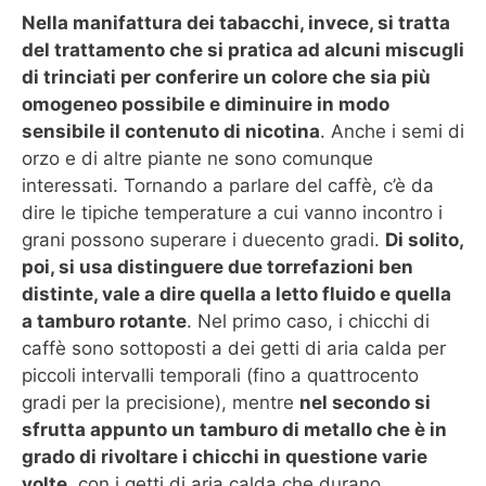
Nella manifattura dei tabacchi, invece, si tratta
del trattamento che si pratica ad alcuni miscugli
di trinciati per conferire un colore che sia più
omogeneo possibile e diminuire in modo
sensibile il contenuto di nicotina
. Anche i semi di
orzo e di altre piante ne sono comunque
interessati. Tornando a parlare del caffè, c’è da
dire le tipiche temperature a cui vanno incontro i
grani possono superare i duecento gradi.
Di solito,
poi, si usa distinguere due torrefazioni ben
distinte, vale a dire quella a letto fluido e quella
a tamburo rotante
. Nel primo caso, i chicchi di
caffè sono sottoposti a dei getti di aria calda per
piccoli intervalli temporali (fino a quattrocento
gradi per la precisione), mentre
nel secondo si
sfrutta appunto un tamburo di metallo che è in
grado di rivoltare i chicchi in questione varie
volte
, con i getti di aria calda che durano