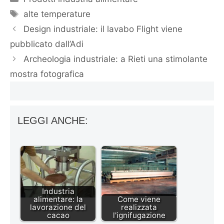
Tag
alte temperature
Design industriale: il lavabo Flight viene
pubblicato dall’Adi
Archeologia industriale: a Rieti una stimolante
mostra fotografica
LEGGI ANCHE:
Industria
alimentare: la
Come viene
lavorazione del
realizzata
cacao
l'ignifugazione