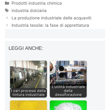
Categorie
Prodotti industria chimica
Tag
industria dolciaria
La produzione industriale delle acquaviti
Industria tessile: la fase di apprettatura
LEGGI ANCHE:
L'utilità industriale
I vari processi della
della
tintura industriale
desolforazione